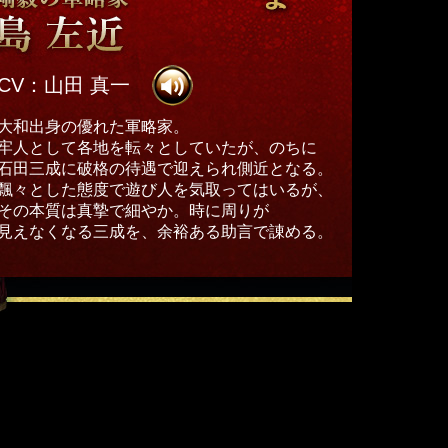
CV：山田 真一
大和出身の優れた軍略家。
牢人として各地を転々としていたが、のちに
石田三成に破格の待遇で迎えられ側近となる。
飄々とした態度で遊び人を気取ってはいるが、
その本質は真摯で細やか。時に周りが
見えなくなる三成を、余裕ある助言で諌める。