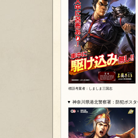
標語考案者：しましま三国志
▼ 神奈川県港北警察署：防犯ポスタ