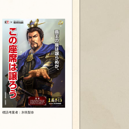
標語考案者：氷咲梨奈