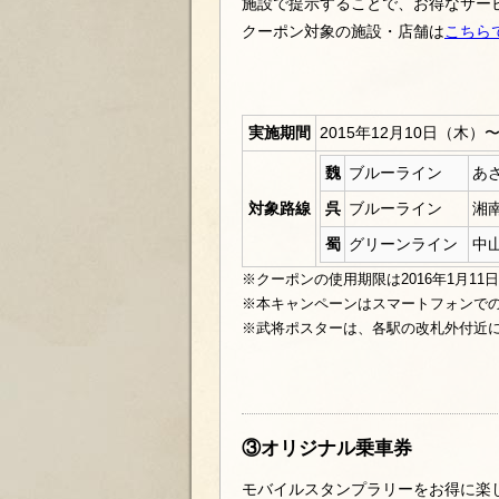
施設で提示することで、お得なサー
クーポン対象の施設・店舗は
こちら
実施期間
2015年12月10日（木）
魏
ブルーライン
あ
対象路線
呉
ブルーライン
湘
蜀
グリーンライン
中
※クーポンの使用期限は2016年1月1
※本キャンペーンはスマートフォンで
※武将ポスターは、各駅の改札外付近
③オリジナル乗車券
モバイルスタンプラリーをお得に楽