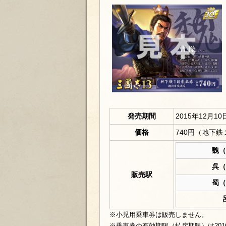
発売期間
2015年12月
価格
740円（地下
魏（
呉（
販売駅
蜀（
※小児用乗車券は販売しません。