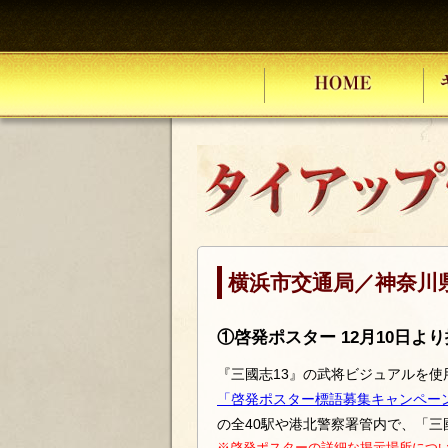
HOME
キャンペーン情報
イベント情報
30周年記念商品
UPDATE
タイアップ
「三國志」の歴史
関連タイトル
横浜市交通局／神奈川
映像
①啓発ポスター 12月10日よ
『三國志13』の武将ビジュアルを
「啓発ポスター標語募集キャンペー
の全40駅や港北警察署管内で、「三
※啓発ポスターの詳細な掲示場所につ