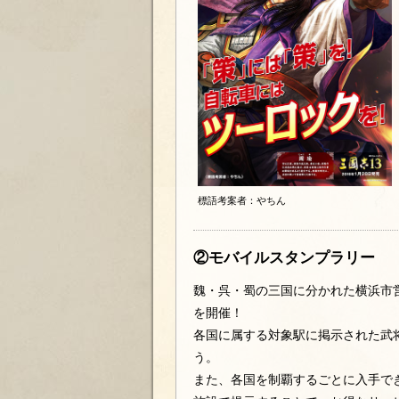
標語考案者：やちん
②モバイルスタンプラリー
魏・呉・蜀の三国に分かれた横浜市
を開催！
各国に属する対象駅に掲示された武
う。
また、各国を制覇するごとに入手で