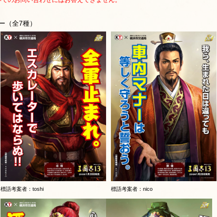
ー（全7種）
標語考案者：toshi
標語考案者：nico