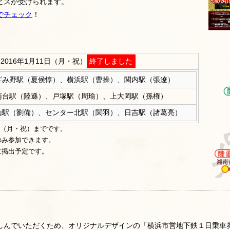
ビスが受けられます。
でチェック
！
〜2016年1月11日（月・祝）
終了しました
ざみ野駅（夏侯惇）、横浜駅（曹操）、関内駅（張遼）
南台駅（陸遜）、戸塚駅（周瑜）、上大岡駅（孫権）
山駅（劉備）、センター北駅（関羽）、日吉駅（諸葛亮）
1日（月・祝）までです。
のみ参加できます。
に掲出予定です。
しんでいただくため、オリジナルデザインの「横浜市営地下鉄１日乗車