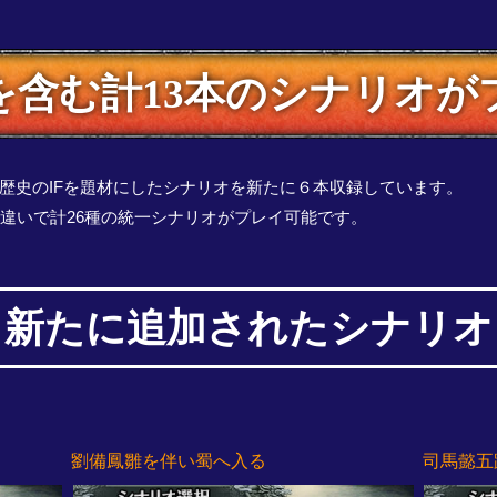
を含む計13本のシナリオが
歴史のIFを題材にしたシナリオを新たに６本収録しています。
ド違いで計26種の統一シナリオがプレイ可能です。
新たに追加されたシナリオ
劉備鳳雛を伴い蜀へ入る
司馬懿五