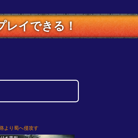
プレイできる！
路より蜀へ侵攻す