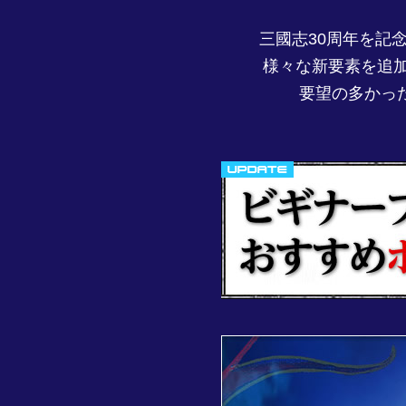
三國志30周年を記
様々な新要素を追加
要望の多かっ