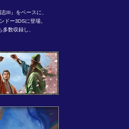
III』をベースに、
ンドー3DSに登場。
も多数収録し、