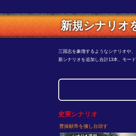
新規シナリオ
三国志を象徴するようなシナリオや、
新シナリオを追加し合計13本、モー
史実シナリオ
曹操献帝を擁し台頭す