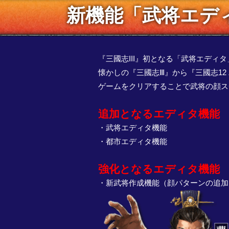
新機能「武将エディ
『三國志III』初となる「武将エデ
懐かしの『三國志Ⅲ』から『三國志12
ゲームをクリアすることで武将の顔ス
追加となるエディタ機能
・武将エディタ機能
・都市エディタ機能
強化となるエディタ機能
・新武将作成機能（顔パターンの追加