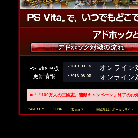
・2013. 08. 19
オンライン対
PS Vita™版
更新情報
・2013. 08. 05
オンライン対
・2013. 07. 22
オンライン対
■「『100万人の三國志』連動キャンペーン」終了のお
・2013. 07. 08
オンライン対
・2013. 06. 24
オンライン対
GAMECITY
SHOP
製品案内
『三國志12』ポータルサイト
・2013. 06. 10
オンライン対
・2013. 06. 06
『三國志12 w
版/Wii U™版 2013年