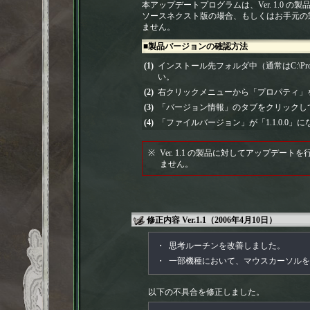
本アップデートプログラムは、Ver. 1.0 の製品
ソースネクスト版の場合、もしくはお手元の製品
ません。
■製品バージョンの確認方法
(1)
インストール先フォルダ中（通常はC:\Program
い。
(2)
右クリックメニューから「プロパティ」
(3)
「バージョン情報」のタブをクリックし
(4)
「ファイルバージョン」が「1.1.0.0」に
※
Ver. 1.1 の製品に対してアップデ
ません。
修正内容 Ver.1.1（2006年4月10日）
・
思考ルーチンを改善しました。
・
一部機種において、マウスカーソルを
以下の不具合を修正しました。