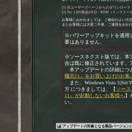
(1) 当ユーザーズページからのダウンロード
(2) Ver. 1.0の商品のCD－ROM（イン
お客様におかれましては、ご都合のよい方
またお客様には大変ご不便、ご迷惑をおか
※パワーアップキットを適用
要はありません。
※ソースネクスト版では、本
合は既に修正されています。
本アップデートの詳細につ
國志11』をお買い上げのお客
また、Windows Vista 
方 につきましては、【
ソース
11』が起動しないお客様へ
】
い。
アップデートの対象となる製品バージョン