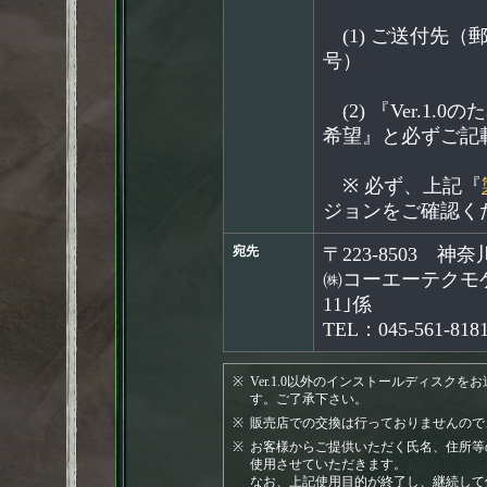
(1) ご送付先
号）
(2) 『Ver.1
希望』と必ずご記
※ 必ず、上記『
ジョンをご確認く
宛先
〒223-8503 神
㈱コーエーテクモ
11｣係
TEL：045-561-818
※
Ver.1.0以外のインストールディス
す。ご了承下さい。
※
販売店での交換は行っておりませんので
※
お客様からご提供いただく氏名、住所等
使用させていただきます。
なお、上記使用目的が終了し、継続して