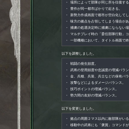
・
場所によって部隊が同じ所を往復する
・
豊作が同一都市ばかりで起きる。
・
新勢力作成画面で都市が空白化してし
・
味方の拠点を占領してしまう場合があ
・
捕虜の処遇決定時に捕虜にならない場
・
マルチプレイ時の「委任部隊行動」コ
・
一部機種において、タイトル画面で終
以下を調整しました。
・
戦闘の発生頻度。
・
武将の登用頻度や忠誠度の増減バラン
・
金、兵糧、兵装、兵士などの保有バラ
・
攻撃などによるダメージバランス。
・
技巧ポイントの増減バランス。
・
勢力間の友好の増減バランス。
以下を変更しました。
・
拠点の周囲２マス以内に敵部隊がいる
・
移動中の武将にも「褒賞」コマンドが