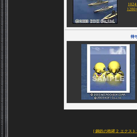
1024
1280
待
[ 鋼鉄の咆哮２ エクス