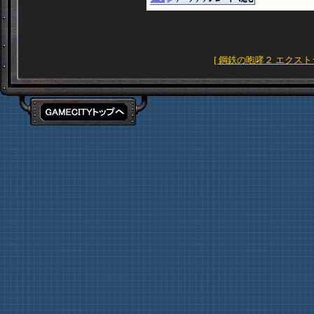
[ 鋼鉄の咆哮２ エクス