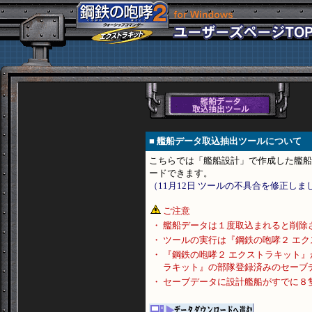
■ 艦船データ取込抽出ツールについて
こちらでは「艦船設計」で作成した艦船
ードできます。
（11月12日 ツールの不具合を修正しま
ご注意
・
艦船データは１度取込まれると削除
・
ツールの実行は『鋼鉄の咆哮２ エ
・
『鋼鉄の咆哮２ エクストラキット
ラキット』の部隊登録済みのセーブ
・
セーブデータに設計艦船がすでに８