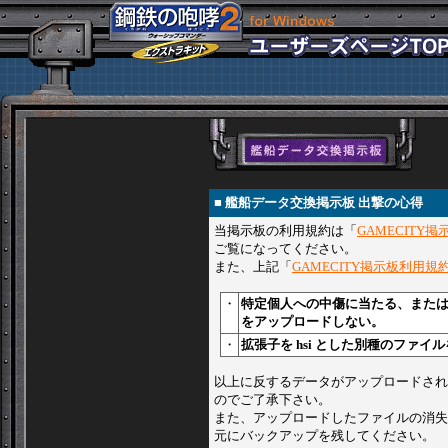
■ 艦船データ交換掲示板 出撃の心得
当掲示板の利用規約は「
GAMECITY
ご覧になってください。
また、上記「
GAMECITY掲示板利用規
・
特定個人への中傷に当たる、また
をアップロードしない。
・
拡張子を hsi とした別種のファ
以上に反するデータがアップロードされ
のでご了承下さい。
また、アップロードしたファイルの消失
元にバックアップを残してください。