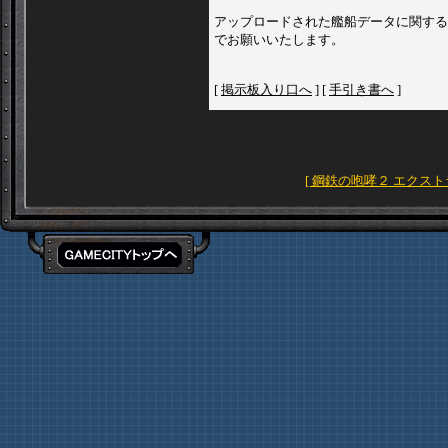
アップロードされた艦船データに関する
でお願いいたします。
[
掲示板入り口へ
] [
手引き書へ
]
[ 鋼鉄の咆哮２ エクス