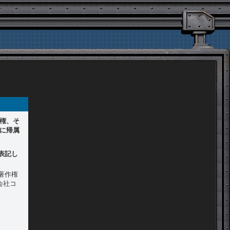
権、そ
に帰属
表記し
著作権
会社コ