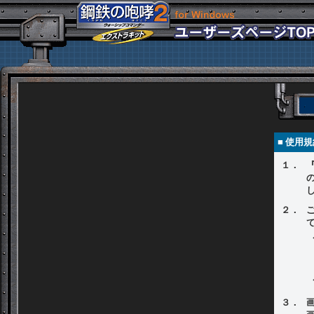
■ 使用
１．
２．
３．