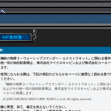
規約
『鋼鉄の咆哮２～ウォーシップコマンダー～ エクストラキット』に関わる著作
の他一切の知的財産権は、 株式会社マイクロキャビンおよび株式会社コーエー
します。
ご使用になられる際は、下記の表記のどちらかをページに無理なく読める形で
てください。
・
『鋼鉄の咆哮２～ウォーシップコマンダー～ エクストラキット』に関わる
およびその他一切の知的財産権は、株式会社マイクロキャビンおよび株式
ーエーに帰属します。
・
(C)2003 MICROCABIN CORP./ KOEI Co.,Ltd. All rights reserved.
画像に変更、加工、修正を加えないでください。