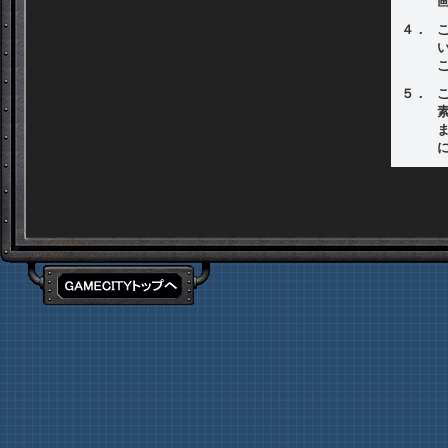
４．
５．