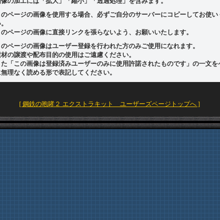
画像の加工には「拡大」「縮小」「透過処理」を含みます。
このページの画像を使用する場合、必ずご自分のサーバーにコピーしてお使い
い。
このページの画像に直接リンクを張らないよう、お願いいたします。
このページの画像はユーザー登録を行われた方のみご使用になれます。
素材の譲渡や配布目的の使用はご遠慮ください。
また「この画像は登録済みユーザーのみに使用許諾されたものです」の一文を
に無理なく読める形で表記してください。
[ 鋼鉄の咆哮２ エクストラキット ユーザーズページトップへ ]