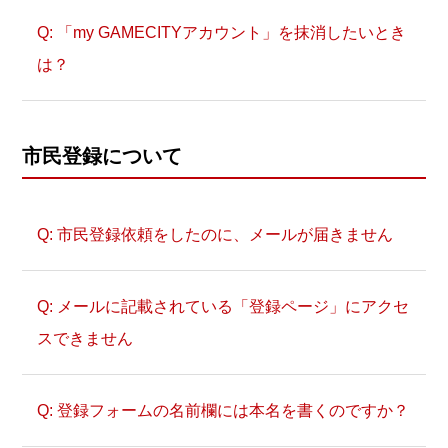
「my GAMECITYアカウント」を抹消したいとき
は？
市民登録について
市民登録依頼をしたのに、メールが届きません
以下のページにアクセスしてください。
メールに記載されている「登録ページ」にアクセ
>> https://www.gamecity.ne.jp/servlet/
スできません
Login?
画面下部にある［ my GAMECITYアカウ
登録フォームの名前欄には本名を書くのですか？
ントの方 ］ボタンをクリックしま