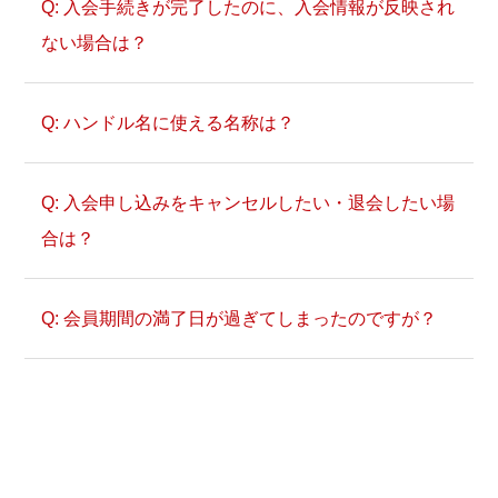
入会手続きが完了したのに、入会情報が反映され
ない場合は？
GCコイン
ハンドル名に使える名称は？
入会申し込みをキャンセルしたい・退会したい場
クレジットカード
合は？
WebMoney
BitCash
NET CASH
会員期間の満了日が過ぎてしまったのですが？
宛先
d払い
mayor@gamecity.ne.jp
auかんたん決済(au / UQ mobile)
件名
ソフトバンクまとめて支払い・ワイモバイ
ルまとめて支払い
my GAMECITY アカウント抹消依頼
楽天ペイ
本文
リクルートかんたん支払い