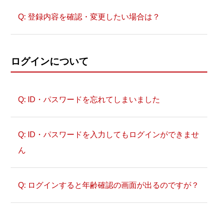
す。
登録内容を確認・変更したい場合は？
赤いボタン［ my GAMECITYアカウント
でログイン ］をクリックします。
メールアドレスとパスワードでログイン
ログインについて
してください。
【GAMECITY市民登録】画面にて、
お名前や生年月日、パスワード等、
ID・パスワードを忘れてしまいました
GAMECITY市民IDへの本登録に必要
な事項を入力してください。
ID・パスワードを入力してもログインができませ
［ つぎへ ］ボタンをクリックします。
ん
入力していただいた情報の確認画面に進
みます。情報に間違いがなければ［
ログインすると年齢確認の画面が出るのですが？
つぎへ ］ボタンをクリックしてくだ
さい。