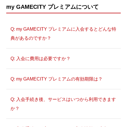
これでGAMECITY市民IDの本登録が完了
my GAMECITY プレミアムについて
します。 画面上にGAMECITY 市民ID
が表示されていますので、ご確認く
my GAMECITY プレミアムに入会するとどんな特
ださい。 お客様の登録メールアドレ
典があるのですか？
スにも、GAMECITY 市民IDを記載し
たメールが届きます。
入会に費用は必要ですか？
本登録後、発行されたGAMECITY市民IDを
用いて、下記より市民IDの抹消を行うこと
my GAMECITY プレミアムの有効期限は？
で、同時に「my GAMECITYアカウント」
も抹消されます。
入会手続き後、サービスはいつから利用できます
か？