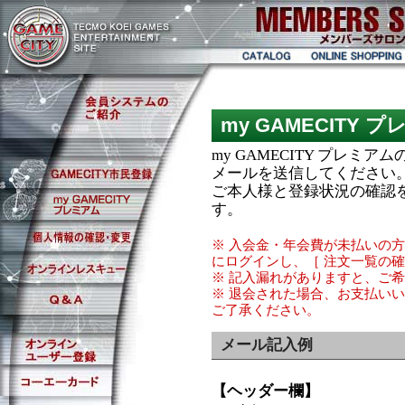
カ
オ
タ
ン
ロ
ラ
グ
イ
ン
シ
my GAMECITY
ョ
ッ
my GAMECITY プレ
ピ
ン
メールを送信してください
グ
ご本人様と登録状況の確認
す。
※ 入会金・年会費が未払いの
にログインし、［ 注文一覧の
※ 記入漏れがありますと、ご
※ 退会された場合、お支払い
ご了承ください。
メール記入例
【ヘッダー欄】