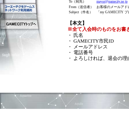
To（宛先）
mayor@gamecity.ne.jp
From（送信者）
お客様のメールアド
Subject（件名）
「my GAMECIT
【本文】
※全て入会時のものをお書
・ 氏名
・ GAMECITY市民ID
・ メールアドレス
・ 電話番号
・ よろしければ、退会の理