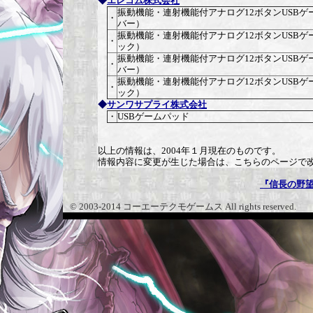
◆
エレコム株式会社
振動機能・連射機能付アナログ12ボタンUSBゲ
・
バー）
振動機能・連射機能付アナログ12ボタンUSBゲ
・
ック）
振動機能・連射機能付アナログ12ボタンUSBゲ
・
バー）
振動機能・連射機能付アナログ12ボタンUSBゲ
・
ック）
◆
サンワサプライ株式会社
・
USBゲームパッド
以上の情報は、2004年１月現在のものです。
情報内容に変更が生じた場合は、こちらのページで
『信長の野望 
© 2003-2014 コーエーテクモゲームス All rights reserved.