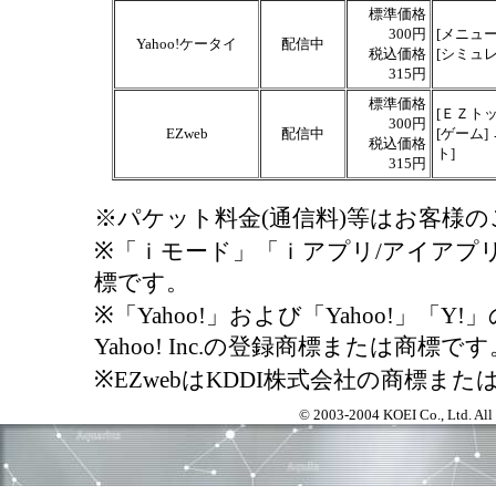
標準価格
300円
[メニュー
Yahoo!ケータイ
配信中
税込価格
[シミュ
315円
標準価格
[ＥＺトッ
300円
EZweb
配信中
[ゲーム]
税込価格
ト]
315円
※パケット料金(通信料)等はお客様
※「ｉモード」「ｉアプリ/アイアプ
標です。
※「Yahoo!」および「Yahoo!」「
Yahoo! Inc.の登録商標または商標です
※EZwebはKDDI株式会社の商標ま
© 2003-2004 KOEI Co., Ltd. All r