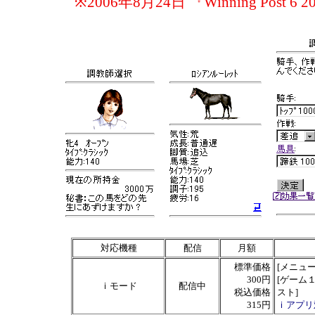
※2006年8月24日 『Winning Post 6
対応機種
配信
月額
標準価格
[メニュー
300円
[ゲーム１
ｉモード
配信中
税込価格
スト]
315円
ｉアプリ