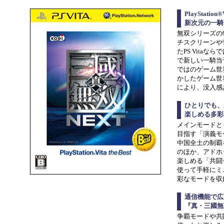
PlayStatio
新次元の一騎
無双シリーズの
チスクリーンや
たPS Vita
で新しい一騎当
ではのゲーム世
かしたゲーム世
により、没入感
ひとりでも、
楽しめる多彩
メインモードと
目指す「演義モ
中国全土の制覇
のほか、アドホ
楽しめる「共闘
使って手軽にミ
彩なモードを収
通信機能で広
『真・三國無
争覇モードや共闘