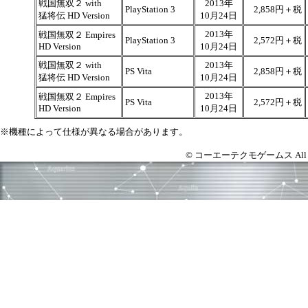
戦国無双２ with
2013年
PlayStation 3
2,858円＋税
猛将伝 HD Version
10月24日
2013年
戦国無双２ Empires
PlayStation 3
2,572円＋税
HD Version
10月24日
戦国無双２ with
2013年
PS Vita
2,858円＋税
猛将伝 HD Version
10月24日
2013年
戦国無双２ Empires
PS Vita
2,572円＋税
HD Version
10月24日
※機種によって仕様が異なる場合があります。
© コーエーテクモゲームス All right