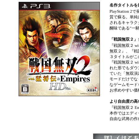
名作タイトルを
PlayStati
質で蘇る。単純
されるキャラク
醐味である“一
「戦国無双２」
『戦国無双２ with
無双２』、『戦国
３タイトルがこの
『戦国無双２ wi
れた形でもダウ
ていた「無双演
モードだけでな
なゲームモード
お求めやすい価
より自由度の高
『戦国無双２ E
本作ではエディ
自由な武将の作