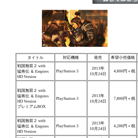
タイトル
対応機種
発売
希望小売価格
戦国無双２ with
2013年
PlayStation 3
4,800円＋税
猛将伝 ＆ Empires
10月24日
HD Version
戦国無双２ with
2013年
猛将伝 ＆ Empires
PlayStation 3
7,800円＋税
HD Version
10月24日
プレミアムBOX
戦国無双２ with
2013年
PlayStation 3
4,286円＋税
猛将伝 ＆ Empires
10月24日
HD Version