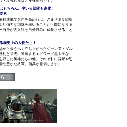
兵・攻城兵器など多種多様です。
はもちろん、率いる部隊も進化！
要素
依頼達成で名声を高めれば、さまざまな戦場
より強力な部隊を率いることが可能になりま
ー自身が各兵科を自分好みに成長させること
る歴史上の人物たち！
乱から救うべく立ち上がったジャンヌ・ダル
勝利と栄光に邁進するエドワード黒太子な
を残した英雄たちの他、それぞれに背景や思
個性豊かな将軍、傭兵が登場します。