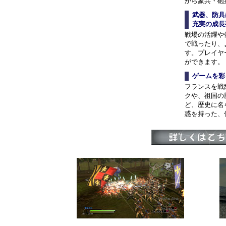
から象兵・砲
武器、防具
充実の成長
戦場の活躍や
で戦ったり、
す。プレイヤ
ができます。
ゲームを彩
フランスを戦
クや、祖国の
ど、歴史に名
惑を持った、