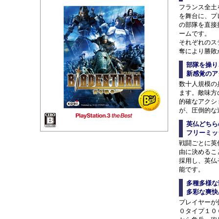
フランス全土
を舞台に、プ
の部隊を直接
ームです。
それぞれのス
奪により勝敗
部隊を操り
新感覚のア
数十人規模の
ます。敵味方
的確なアクシ
が、圧倒的な
英仏どちら
フリーミッ
戦闘ごとに英
由に決めるこ
採用し、英仏
能です。
多種多様な
多彩な爽快
プレイヤーが
０タイプ１０