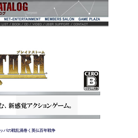
ッパの戦乱渦巻く英仏百年戦争