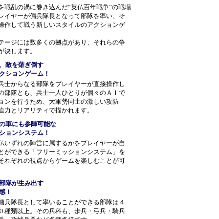
を戦乱の渦に巻き込んだ“英仏百年戦争”の戦場
レイヤーが傭兵隊長となって部隊を率い、そ
操作して戦う新しいスタイルのアクションゲ
テージには数多くの拠点があり、それらの争
が決します。
、敵を薙ぎ倒す
クションゲーム！
兵士からなる部隊をプレイヤーが直接操作し
の部隊とも、兵士一人ひとりが個々のＡＩで
ョンを行うため、大軍勢同士の激しい攻防
迫力とリアリティで描かれます。
の軍にも参陣可能な
ションシステム！
仏いずれの陣営に属するかをプレイヤーが自
とができる「フリーミッションシステム」を
それぞれの視点からゲームを楽しむことが可
部隊が生み出す
感！
傭兵隊長として率いることができる部隊は４
０種類以上。その兵科も、歩兵・弓兵・騎兵