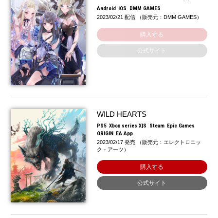
Android
iOS
DMM GAMES
2023/02/21 配信 （販売元：DMM GAMES）
購入する
公式サイト
WILD HEARTS
PS5
Xbox series X|S
Steam
Epic Games
ORIGIN
EA App
2023/02/17 発売 （販売元：エレクトロニッ
ク・アーツ）
購入する
公式サイト