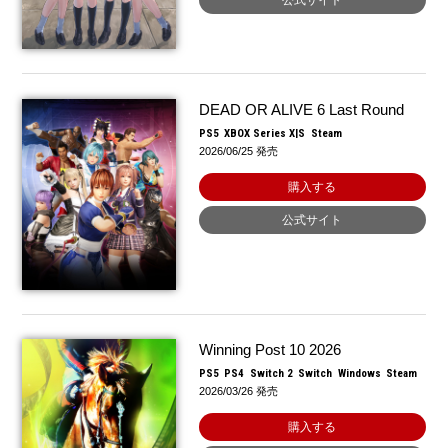
DEAD OR ALIVE 6 Last Round
PS5
XBOX Series X|S
Steam
2026/06/25 発売
購入する
公式サイト
Winning Post 10 2026
PS5
PS4
Switch 2
Switch
Windows
Steam
2026/03/26 発売
購入する