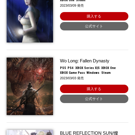
XBOX One
Steam
2023/03/09 発売
購入する
公式サイト
Wo Long: Fallen Dynasty
PS5
PS4
XBOX Series X|S
XBOX One
XBOX Game Pass
Windows
Steam
2023/03/03 発売
購入する
公式サイト
BLUE REFLECTION SUN/燦