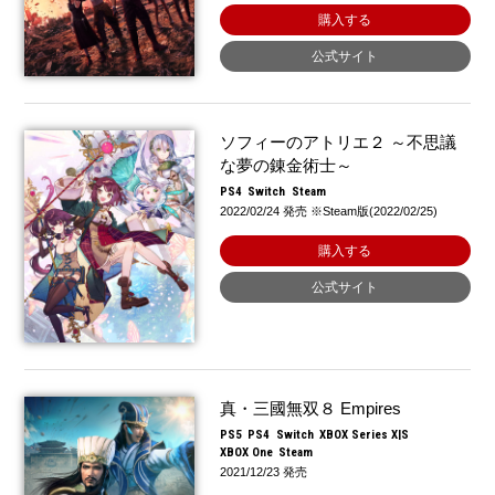
購入する
公式サイト
ソフィーのアトリエ２ ～不思議
な夢の錬金術士～
PS4
Switch
Steam
2022/02/24 発売 ※Steam版(2022/02/25)
購入する
公式サイト
真・三國無双８ Empires
PS5
PS4
Switch
XBOX Series X|S
XBOX One
Steam
2021/12/23 発売