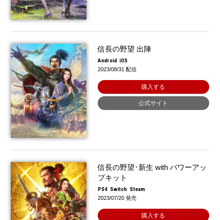
信長の野望 出陣
Android
iOS
2023/08/31 配信
購入する
公式サイト
信長の野望･新生 with パワーアッ
プキット
PS4
Switch
Steam
2023/07/20 発売
購入する