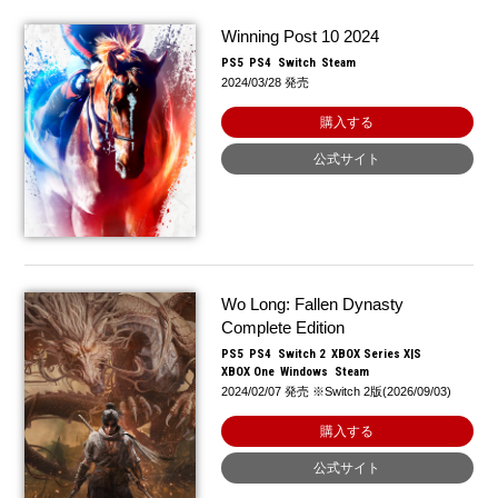
Winning Post 10 2024
PS5
PS4
Switch
Steam
2024/03/28 発売
購入する
公式サイト
Wo Long: Fallen Dynasty
Complete Edition
PS5
PS4
Switch 2
XBOX Series X|S
XBOX One
Windows
Steam
2024/02/07 発売 ※Switch 2版(2026/09/03)
購入する
公式サイト