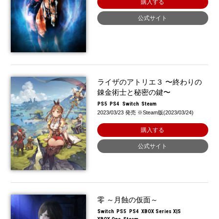
購入する
公式サイト
ライザのアトリエ３ 〜終わりの
錬金術士と秘密の鍵〜
PS5
PS4
Switch
Steam
2023/03/23 発売 ※Steam版(2023/03/24)
購入する
公式サイト
零 ～月蝕の仮面～
Switch
PS5
PS4
XBOX Series X|S