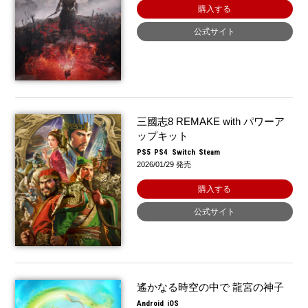
購入する
公式サイト
三國志8 REMAKE with パワーア
ップキット
PS5
PS4
Switch
Steam
2026/01/29 発売
購入する
公式サイト
遙かなる時空の中で 龍宮の神子
Android
iOS