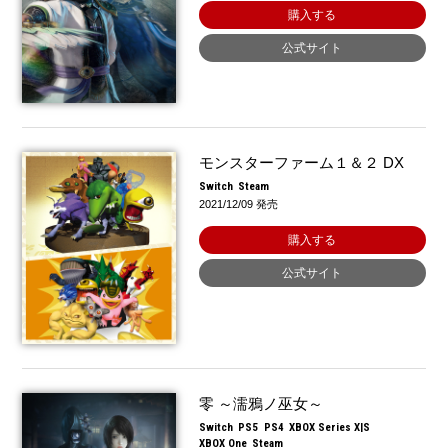
購入する
公式サイト
モンスターファーム１＆２ DX
Switch
Steam
2021/12/09 発売
購入する
公式サイト
零 ～濡鴉ノ巫女～
Switch
PS5
PS4
XBOX Series X|S
XBOX One
Steam