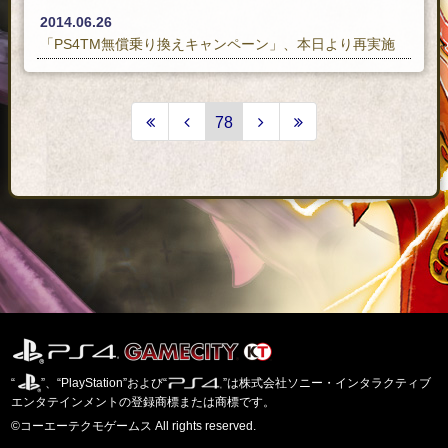
2014.06.26
「PS4TM無償乗り換えキャンペーン」、本日より再実施
78
(window.onload
“
”、“PlayStation”および“
”は株式会社ソニー・インタラクティブ
=
エンタテインメントの登録商標または商標です。
function()
©コーエーテクモゲームス All rights reserved.