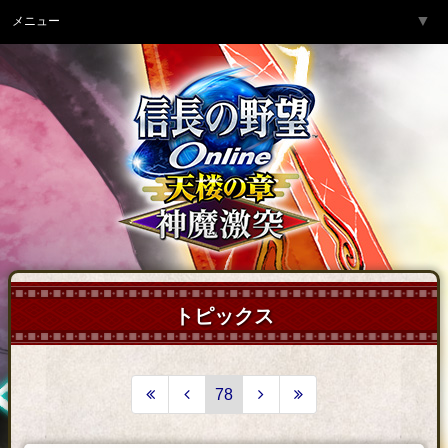
▼
メニュー
トップページ
▼
ゲーム紹介
▼
サービス
▼
開発チームより
▼
サポート
▼
コミュニティ
▼
ネットカフェ
トピックス
78