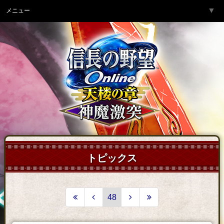
▼
メニュー
トップページ
▼
ゲーム紹介
▼
サービス
▼
開発チームより
▼
サポート
▼
コミュニティ
▼
ネットカフェ
トピックス
48