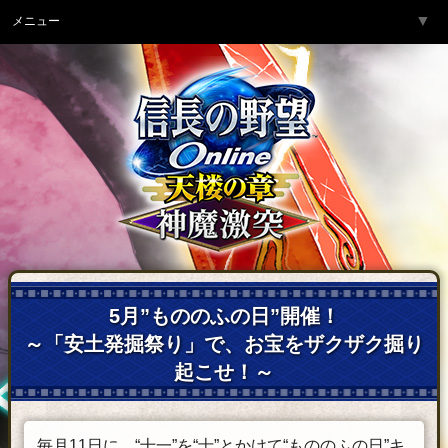
▼
メニュー
トップページ
▼
ゲーム紹介
▼
サービス
▼
開発チームより
▼
サポート
▼
コミュニティ
▼
ネットカフェ
5月”もののふの日”開催！
～「安土発掘祭り」で、お宝をザクザク掘り
起こせ！～
毎月11日に、“十一”を“士”とかけて“もののふの日”キ