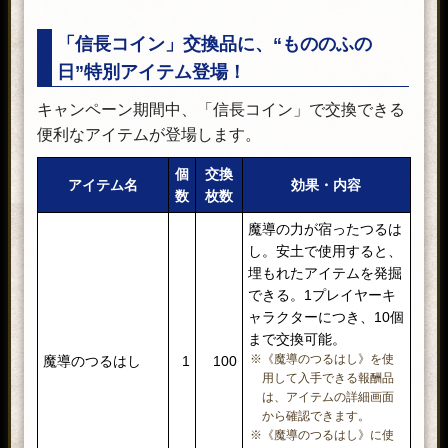
「信長コイン」交換品に、“もののふの
日”特別アイテム登場！
キャンペーン期間中、「信長コイン」で交換できる
便利なアイテムが登場します。
個
交換
アイテム名
効果・内容
数
枚数
魔導の力が宿ったつるは
し。安土で使用すると、
埋もれたアイテムを発掘
できる。1プレイヤーキ
ャラクターにつき、10個
まで交換可能。
※《魔導のつるはし》を使
魔導のつるはし
1
100
用して入手できる報酬品
は、アイテムの詳細画面
から確認できます。
※《魔導のつるはし》に使