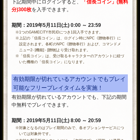
下記期間中にログインすると、
「信長コイン」(無料
分)300枚
を入手できます。
期間：2019年5月11日(土) 0:00 ～ 23:59
※1つのGAMECITY市民IDにつき1回入手できます。
※上記の「信長コイン」は、ログイン時にNPC《贈物奉行》に
設定されます。各町のNPC《贈物奉行》および、コマンドメ
ニュー2- [機能] - [贈物]より受け取れます。
※「信長コイン」は、受け取るキャラクターのアカウントに紐づ
いた機種の「信長コイン」になります。
有効期限が切れているアカウントでもプレイ
可能なフリープレイタイムを実施！
有効期限が切れているアカウントでも、下記の期間
中無料でプレイできます。
期間：2019年5月11日(土) 8:00 ～ 20:59
※対象となるのはプレイ期間のみで、各オプションサービスにつ
いては対象外です。