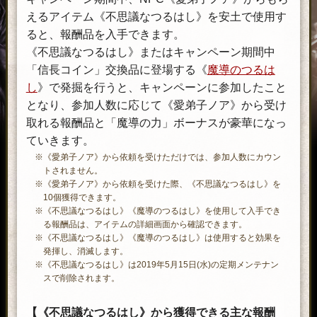
す。
えるアイテム《不思議なつるはし》を安土で使用す
開
ると、報酬品を入手できます。
催
《不思議なつるはし》またはキャンペーン期間中
概
「信長コイン」交換品に登場する《
魔導のつるは
要
し
》で発掘を行うと、キャンペーンに参加したこと
を
となり、参加人数に応じて《愛弟子ノア》から受け
ご
取れる報酬品と「魔導の力」ボーナスが豪華になっ
確
ていきます。
認
※《愛弟子ノア》から依頼を受けただけでは、参加人数にカウン
トされません。
く
※《愛弟子ノア》から依頼を受けた際、《不思議なつるはし》を
だ
10個獲得できます。
さ
※《不思議なつるはし》《魔導のつるはし》を使用して入手でき
る報酬品は、アイテムの詳細画面から確認できます。
い。
※《不思議なつるはし》《魔導のつるはし》は使用すると効果を
発揮し、消滅します。
※《不思議なつるはし》は2019年5月15日(水)の定期メンテナン
スで削除されます。
【《不思議なつるはし》から獲得できる主な報酬