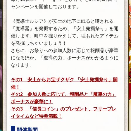
ャンペーンを開催しております。
《魔導士ルシア》が安土の地下に眠ると噂される
「魔導器」を発掘するため、「安土発掘祭り」を開
催します。町中を掘りかえして、埋もれたアイテム
を発掘しちゃいましょう！
さらに、お祭りへの参加人数に応じて報酬品が豪華
になるほか、「魔導の力」ボーナスがかかるように
なります。
その1 安土からお宝ザクザク
「安土
発掘祭り」開
催！
その2
参加人数に
応じて、報酬品と「魔導の力」
ボーナスが豪華に！
その3
「信長コイン」のプレゼント、
フリ
ープレ
イタイムなど特典満載！
開催期間