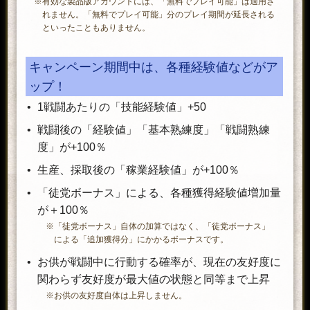
※有効な製品版アカウントには、「無料でプレイ可能」は適用さ
れません。「無料でプレイ可能」分のプレイ期間が延長される
といったこともありません。
キャンペーン期間中は、各種経験値などがア
ップ！
1戦闘あたりの「技能経験値」+50
戦闘後の「経験値」「基本熟練度」「戦闘熟練
度」が+100％
生産、採取後の「稼業経験値」が+100％
「徒党ボーナス」による、各種獲得経験値増加量
が＋100％
※「徒党ボーナス」自体の加算ではなく、「徒党ボーナス」
による「追加獲得分」にかかるボーナスです。
お供が戦闘中に行動する確率が、現在の友好度に
関わらず友好度が最大値の状態と同等まで上昇
※お供の友好度自体は上昇しません。