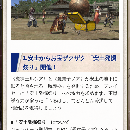
イ
チ
ケ
ッ
ト
の
適
​
用
1.安土からお宝ザクザク 「安土発掘
が
祭り」開催！
必
要
《魔導士ルシア》と《愛弟子ノア》が安土の地下に
な
眠ると噂される「魔導器」を発掘するため、プレイ
内
ヤーに「安土発掘祭り」への協力を求めます。不思
容
議な力が宿った「つるはし」でどんどん発掘して、
が
報酬品を獲得しましょう！
あ
り
■「安土発掘祭り」について
ま
キャンペーン期間中、NPC《愛弟子ノア》からもら