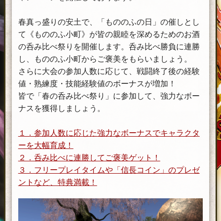
春真っ盛りの安土で、「もののふの日」の催しとし
て《もののふ小町》が皆の親睦を深めるためのお酒
の呑み比べ祭りを開催します。呑み比べ勝負に連勝
し、もののふ小町からご褒美をもらいましょう。
さらに大会の参加人数に応じて、戦闘終了後の経験
値・熟練度・技能経験値のボーナスが増加！
皆で「春の呑み比べ祭り」に参加して、強力なボー
ナスを獲得しましょう。
１．参加人数に応じた強力なボーナスでキャラクタ
ーを大幅育成！
２．呑み比べに連勝してご褒美ゲット！
３．フリープレイタイムや「信長コイン」のプレゼ
ントなど、特典満載！