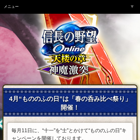
▼
メニュー
トップページ
▼
ゲーム紹介
▼
サービス
▼
開発チームより
▼
サポート
▼
コミュニティ
▼
ネットカフェ
4月“もののふの日”は「春の呑み比べ祭り」
開催！
毎月11日に、“十一”を“士”とかけて“もののふの日”キ
ャンペーンを開催しております。