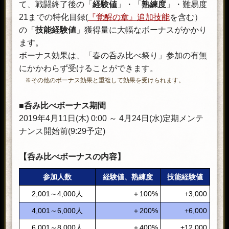
て、戦闘終了後の「
経験値
」・「
熟練度
」・難易度
を
21までの特化目録(
『覚醒の章』追加技能
を含む）
ご
の「
技能経験値
」獲得量に大幅なボーナスがかかり
確
ます。
認
ボーナス効果は、「春の呑み比べ祭り」参加の有無
く
にかかわらず受けることができます。
だ
※その他のボーナス効果と重複して効果を受けられます。
さ
い。
■呑み比べボーナス期間
2019年4月11日(木) 0:00 ～ 4月24日(水)定期メンテ
ナンス開始前(9:29予定)
【呑み比べボーナスの内容】
参加人数
経験値、熟練度
技能経験値
2,001～4,000人
＋100%
+3,000
4,001～6,000人
＋200%
+6,000
6,001～8,000人
＋400%
+12,000