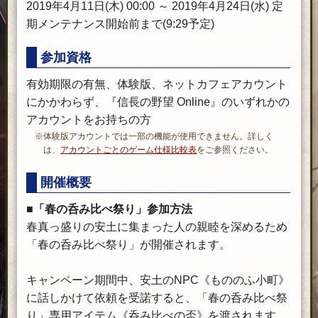
2019年4月11日(木) 00:00 ～ 2019年4月24日(水) 定
期メンテナンス開始前まで(9:29予定)
参加資格
有効期限の有無、体験版、ネットカフェアカウント
にかかわらず、『信長の野望 Online』のいずれかの
アカウントをお持ちの方
※体験版アカウントでは一部の機能が使用できません。詳しく
は、
アカウントごとのゲーム仕様比較表
をご参照ください。
一
開催概要
部、
プ
■「春の呑み比べ祭り」参加方法
レ
春真っ盛りの安土に集まった人の親睦を深めるため
イ
「春の呑み比べ祭り」が開催されます。
チ
ケ
キャンペーン期間中、安土のNPC《もののふ小町》
ッ
に話しかけて依頼を受諾すると、「春の呑み比べ祭
ト
り」専用アイテム《呑み比べの盃》を渡されます。