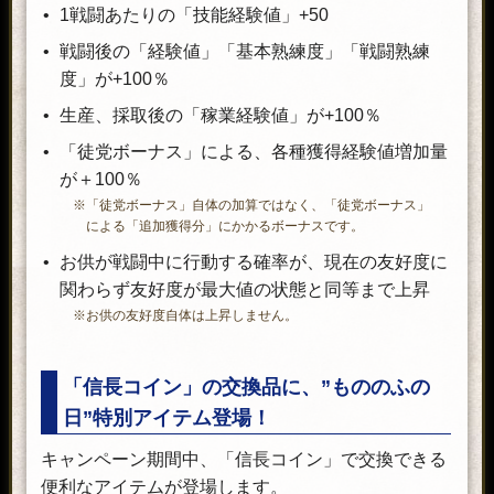
1戦闘あたりの「技能経験値」+50
戦闘後の「経験値」「基本熟練度」「戦闘熟練
度」が+100％
生産、採取後の「稼業経験値」が+100％
「徒党ボーナス」による、各種獲得経験値増加量
が＋100％
※「徒党ボーナス」自体の加算ではなく、「徒党ボーナス」
による「追加獲得分」にかかるボーナスです。
お供が戦闘中に行動する確率が、現在の友好度に
関わらず友好度が最大値の状態と同等まで上昇
※お供の友好度自体は上昇しません。
「信長コイン」の交換品に、”もののふの
日”特別アイテム登場！
キャンペーン期間中、「信長コイン」で交換できる
便利なアイテムが登場します。