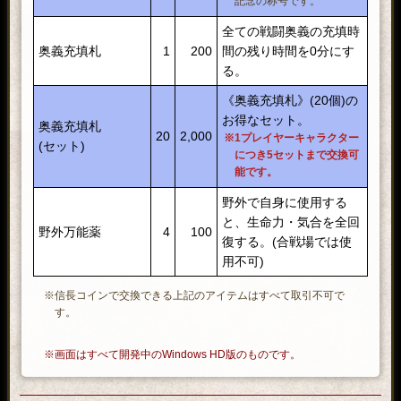
記念の称号です。
全ての戦闘奥義の充填時
奥義充填札
1
200
間の残り時間を0分にす
る。
《奥義充填札》(20個)の
お得なセット。
奥義充填札
20
2,000
※1プレイヤーキャラクター
(セット)
につき5セットまで交換可
能です。
野外で自身に使用する
と、生命力・気合を全回
野外万能薬
4
100
復する。(合戦場では使
用不可)
※信長コインで交換できる上記のアイテムはすべて取引不可で
す。
※画面はすべて開発中のWindows HD版のものです。