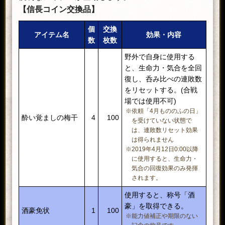
【信長コイン交換品】
個
交換
アイテム名
効果・内容
数
枚数
野外で自身に使用する
と、生命力・気合を全回
復し、呑み比べの連敗数
をリセットする。(合戦
場では使用不可)
※依頼「4月もののふの日」
酔い覚ましの梅干
4
100
を受けていない状態で
は、連敗数リセット効果
は得られません
※2019年4月12日0:00以降
に使用すると、生命力・
気合の回復効果のみ発揮
されます。
使用すると、称号「酒
豪」を取得できる。
酒豪免状
1
100
※能力値補正や期限のない