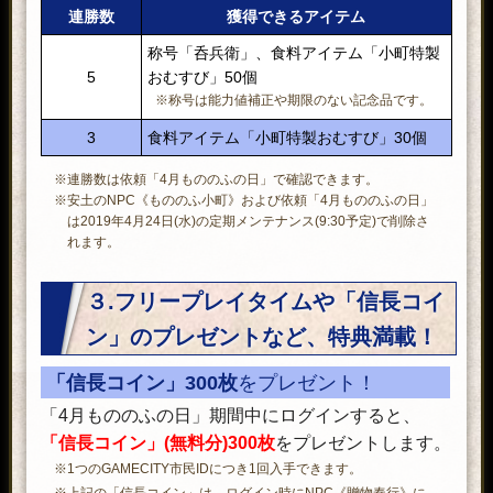
連勝数
獲得できるアイテム
称号「呑兵衛」、食料アイテム「小町特製
5
おむすび」50個
※称号は能力値補正や期限のない記念品です。
3
食料アイテム「小町特製おむすび」30個
※連勝数は依頼「4月もののふの日」で確認できます。
※安土のNPC《もののふ小町》および依頼「4月もののふの日」
は2019年4月24日(水)の定期メンテナンス(9:30予定)で削除さ
れます。
３.フリープレイタイムや「信長コイ
ン」のプレゼントなど、特典満載！
「信長コイン」300枚
をプレゼント！
「4月もののふの日」期間中にログインすると、
「信長コイン」(無料分)300枚
をプレゼントします。
※1つのGAMECITY市民IDにつき1回入手できます。