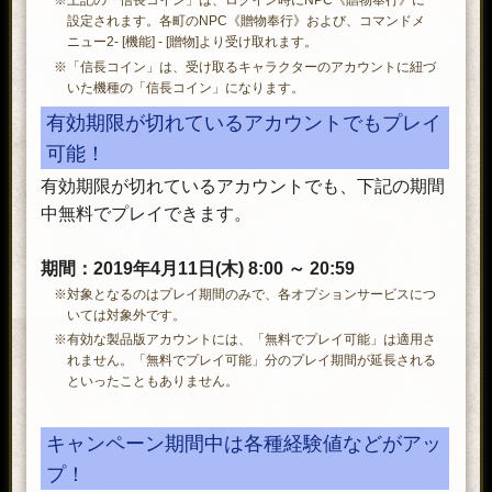
※上記の「信長コイン」は、ログイン時にNPC《贈物奉行》に
設定されます。各町のNPC《贈物奉行》および、コマンドメ
ニュー2- [機能] - [贈物]より受け取れます。
※「信長コイン」は、受け取るキャラクターのアカウントに紐づ
いた機種の「信長コイン」になります。
有効期限が切れているアカウントでもプレイ
可能！
有効期限が切れているアカウントでも、下記の期間
中無料でプレイできます。
期間：2019年4月11日(木) 8:00 ～ 20:59
※対象となるのはプレイ期間のみで、各オプションサービスにつ
いては対象外です。
※有効な製品版アカウントには、「無料でプレイ可能」は適用さ
れません。「無料でプレイ可能」分のプレイ期間が延長される
といったこともありません。
キャンペーン期間中は各種経験値などがアッ
プ！