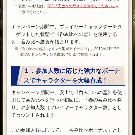
の
※安土への移動は、
FAQ「安土への行き方を教えてください」
を
適
ご参照ください。
用
が
キャンペーン期間中、プレイヤーキャラクターをタ
必
ーゲットした状態で《呑み比べの盃》を使用する
要
と、呑み比べ勝負が始まります。
な
※《呑み比べの盃》はメンテ消滅アイテムです。2019年4月17日
(水)の定期メンテナンス(9:30予定)にて削除されます。
内
容
１．参加人数に応じた強力なボーナ
が
あ
スでキャラクターを大幅育成！
り
キャンペーン期間中、安土で《呑み比べの盃》を使
ま
用して呑み比べを行った初回に、「春の呑み比べ祭
す。
り」の参加人数（プレイヤーキャラクター数）とし
開
てカウントされます。
催
概
この参加人数に応じて、「呑み比べボーナス」とし
要