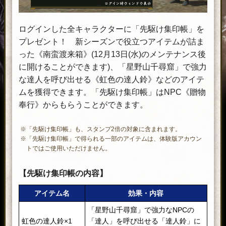
ログインした全キャラクターに「先駆け集印帳」を
プレゼント！ 新シーズンで役立つアイテムが詰ま
った《南蛮渡来箱》(12月13日(水)のメンテナンス後
に開けることができます)、「星野山千尋窟」で強力
な達人を呼び出せる《虹色の達人鈴》などのアイテ
ムを獲得できます。「先駆け集印帳」はNPC《贈物
奉行》からもらうことができます。
※「先駆け集印帳」も、スタンプ2倍の対象に含まれます。
※「先駆け集印帳」で得られる一部のアイテムは、体験版アカウン
トではご使用いただけません。
【先駆け集印帳の内容】
アイテム名
効果・内容
「星野山千尋窟」で強力なNPCの
虹色の達人鈴×1
「達人」を呼び出せる「達人鈴」に