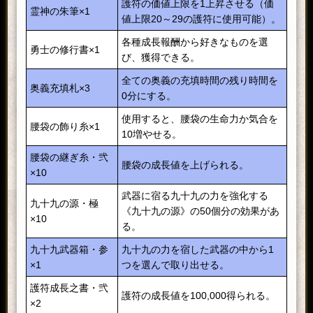
護符の価値上限を1上昇させる（価
霊神の朱筆×1
値上限20～29の護符に使用可能）。
各種成長報酬から好きなものを選
勇士の修行書×1
び、獲得できる。
全ての奥義の充填時間の残り時間を
奥義充填札×3
0分にする。
使用すると、腰袋の生命力か気合を
腰袋の飾り糸×1
10増やせる。
腰袋の継ぎ糸・弐
腰袋の成長値を上げられる。
×10
武器に宿る九十九の力を強化する
九十九の源・極
《九十九の源》の50個分の効果があ
×10
る。
九十九武器箱・参
九十九の力を宿した武器の中から1
×1
つを選んで取り出せる。
護符成長之書・弐
護符の成長値を100,000得られる。
×2