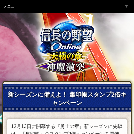
▼
メニュー
トップページ
▼
ゲーム紹介
▼
サービス
▼
開発チームより
▼
サポート
▼
コミュニティ
▼
ネットカフェ
新シーズンに備えよ！ 集印帳スタンプ2倍キ
ャンペーン
12月13日に開幕する『勇士の章』新シーズンに先駆
け、「集印帳」のスタンプ2倍キャンペーンを開催