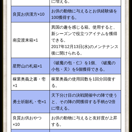
に増える。
お供の動物に与えるとお供経験値を
良質お供漢方×10
100獲得する。
異国の趣を感じる箱。使用すると、
新シーズンで役立つアイテムを獲得
南蛮渡来箱×1
できる。
2017年12月13日(水)のメンテナンス
後に開けられる。
《破魔の包・仁》を1個、《破魔の
星野山の札箱×1
小包・天》を5個獲得できる。
稼業奥義之書・壱
稼業奥義の使用回数を1回分回復す
×1
る。
天下分け目の決戦開催中の陣で使う
勇士祈願札・壱×1
と、その陣の間獲得する手柄が2倍
に増える。
良質お供おやつ
お供の動物に与えると友好度が上昇
×10
する。