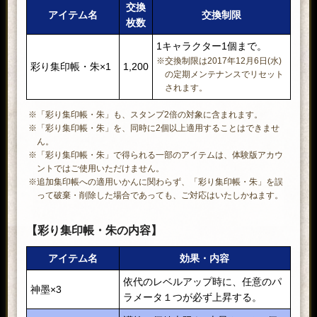
交換
アイテム名
交換制限
枚数
1キャラクター1個まで。
※交換制限は2017年12月6日(水)
彩り集印帳・朱×1
1,200
の定期メンテナンスでリセット
されます。
※「彩り集印帳・朱」も、スタンプ2倍の対象に含まれます。
※「彩り集印帳・朱」を、同時に2個以上適用することはできませ
ん。
※「彩り集印帳・朱」で得られる一部のアイテムは、体験版アカウ
ントではご使用いただけません。
※追加集印帳への適用いかんに関わらず、「彩り集印帳・朱」を誤
って破棄・削除した場合であっても、ご対応はいたしかねます。
【彩り集印帳・朱の内容】​
アイテム名
効果・内容
依代のレベルアップ時に、任意のパ
神墨×3
ラメータ１つが必ず上昇する。