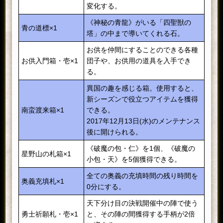
変化する。
《神秘の青龍》がいる「四聖獣の
青の道標×1
塔」の中まで導いてくれる石。
お供を仲間にすることのできる各種
お供入門箱・壱×1
団子や、お供用の道具を入手でき
る。
異国の趣を感じる箱。使用すると、
新シーズンで役立つアイテムを獲得
南蛮渡来箱×1
できる。
2017年12月13日(水)のメンテナンス
後に開けられる。
《破魔の包・仁》を1個、《破魔の
星野山の札箱×1
小包・天》を5個獲得できる。
全ての奥義の充填時間の残り時間を
奥義充填札×1
0分にする。
天下分け目の決戦開催中の陣で使う
勇士祈願札・壱×1
と、その陣の間獲得する手柄が2倍