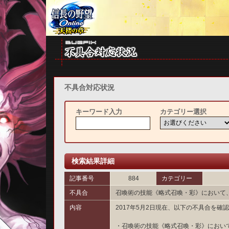
不具合対応状況
キーワード入力
カテゴリー選択
検索結果詳細
記事番号
884
カテゴリー
不具合
召喚術の技能《略式召喚・彩》において
内容
2017年5月2日現在、以下の不具合を確
・召喚術の技能《略式召喚・彩》におい