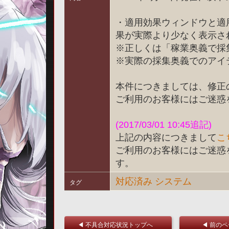
・適用効果ウィンドウと適
果が実際より少なく表示さ
※正しくは「稼業奥義で採
※実際の採集奥義でのアイ
本件につきましては、修正
ご利用のお客様にはご迷惑
(2017/03/01 10:45追記)
上記の内容につきまして
こ
ご利用のお客様にはご迷惑
す。
対応済み
システム
タグ
◀ 不具合対応状況トップへ
◀ 前の