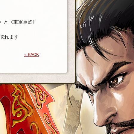
監》と《東軍軍監》
取れます
« BACK