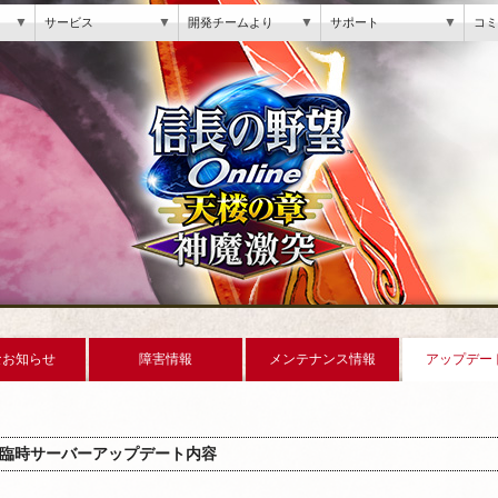
▼
▼
▼
▼
サービス
開発チームより
サポート
コミ
なお知らせ
障害情報
メンテナンス情報
アップデー
臨時サーバーアップデート内容