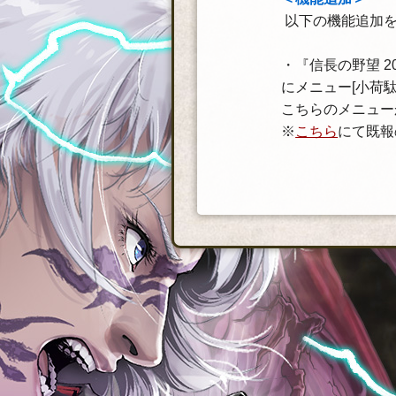
以下の機能追加
・『信長の野望 
にメニュー[小荷
こちらのメニュー
※
こちら
にて既報