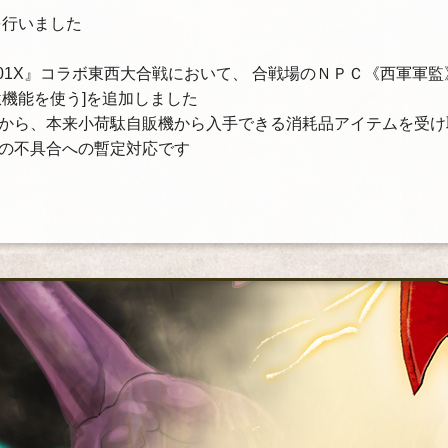
を行いました
201X』コラボ東西大合戦において、 合戦場のＮＰＣ《西軍軍
駄機能を使う]を追加しました
から、本来小荷駄自販機から入手できる消耗品アイテムを受け
の不具合への暫定対応です