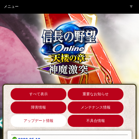
▼
メニュー
トップページ
▼
ゲーム紹介
▼
サービス
▼
開発チームより
▼
サポート
▼
コミュニティ
▼
ネットカフェ
すべて表示
重要なお知らせ
障害情報
メンテナンス情報
アップデート情報
不具合情報