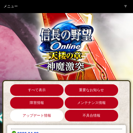
▼
メニュー
トップページ
▼
ゲーム紹介
▼
サービス
▼
開発チームより
▼
サポート
▼
コミュニティ
▼
ネットカフェ
すべて表示
重要なお知らせ
障害情報
メンテナンス情報
アップデート情報
不具合情報