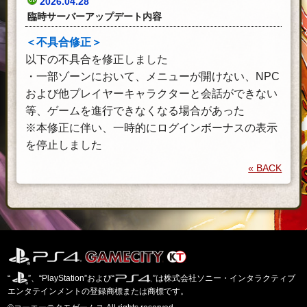
2026.04.28
臨時サーバーアップデート内容
＜不具合修正＞
以下の不具合を修正しました
・一部ゾーンにおいて、メニューが開けない、NPC
および他プレイヤーキャラクターと会話ができない
等、ゲームを進行できなくなる場合があった
※本修正に伴い、一時的にログインボーナスの表示
を停止しました
« BACK
“
”、“PlayStation”および“
”は株式会社ソニー・インタラクティブ
エンタテインメントの登録商標または商標です。