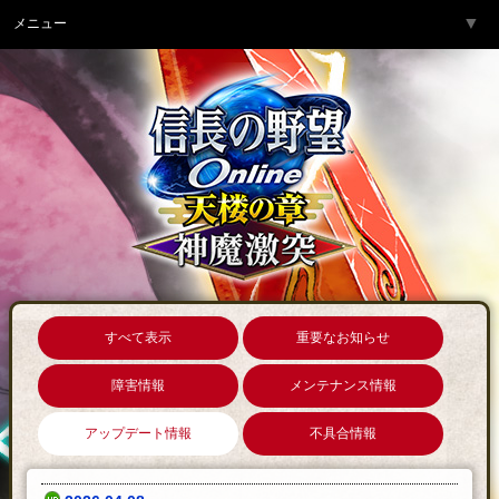
▼
メニュー
トップページ
▼
ゲーム紹介
▼
サービス
▼
開発チームより
▼
サポート
▼
コミュニティ
▼
ネットカフェ
すべて表示
重要なお知らせ
障害情報
メンテナンス情報
アップデート情報
不具合情報