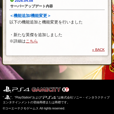
2026.04.08
サーバーアップデート内容
＜機能追加/機能変更＞
以下の機能追加と機能変更を行いました
・新たな英傑を追加しました
※詳細は
こちら
« BACK
“
”、“PlayStation”および“
”は株式会社ソニー・インタラクティブ
エンタテインメントの登録商標または商標です。
©コーエーテクモゲームス All rights reserved.