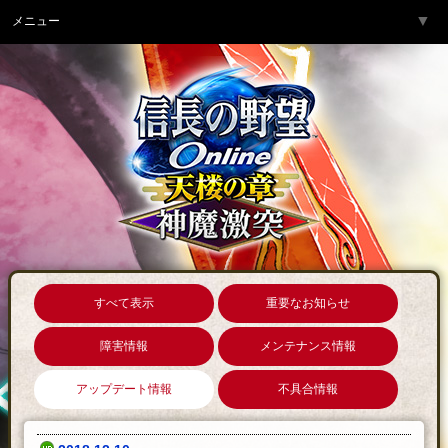
▼
メニュー
トップページ
▼
ゲーム紹介
▼
サービス
▼
開発チームより
▼
サポート
▼
コミュニティ
▼
ネットカフェ
すべて表示
重要なお知らせ
障害情報
メンテナンス情報
アップデート情報
不具合情報