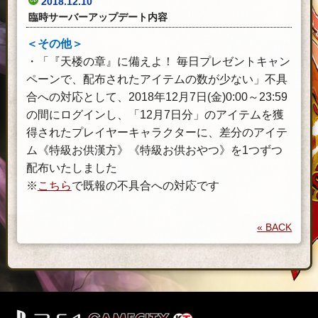
2018.12.10
臨時サーバーアップデート内容
＜その他＞
・「『天楼の章』に備えよ！ 毎日プレゼントキャン
ペーンで、配布されたアイテムの数が少ない」不具
合への対応として、2018年12月7日(金)0:00～23:59
の間にログインし、「12月7日分」のアイテムを獲
得されたプレイヤーキャラクターに、差分のアイテ
ム《特級お供漢方》《特級お供おやつ》を1つずつ
配布いたしました
※
こちら
で既報の不具合への対応です
« BACK