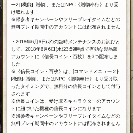
ー2]-[機能]-[贈物]、またはNPC《贈物奉行》より受
け取れます
※帰参者キャンペーンやフリープレイタイムなどの
無料プレイ期間中のアカウントには配布されません
・2018年6月6日(水)の臨時メンテナンスのお詫びと
して、2018年6月6日(水)23:59時点で有効な製品版
アカウントに《信長コイン・百枚》を3つ配布しま
した
※《信長コイン・百枚》は、[コマンドメニュー２]-
[機能]-[贈物]、またはNPC《贈物奉行》より受け取
ったタイミングで、無料分の信長コインとして付与
されます
※信長コインは、受け取るキャラクターのアカウン
トに紐づいた機種の信長コインになります
※帰参者キャンペーンやフリープレイタイムなどの
無料プレイ期間中のアカウントには配布されません