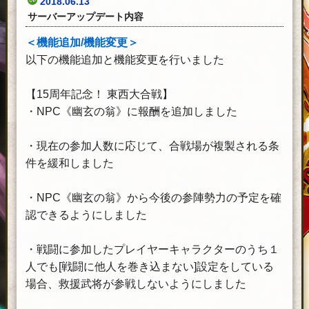
2018.06.13
サーバーアップデート内容
＜機能追加/機能変更＞
以下の機能追加と機能変更を行いました
【15周年記念！ 東西大合戦】
・NPC《幽玄の翁》に報酬を追加しました
・現在の参加人数に応じて、合戦場が複製される条
件を緩和しました
・NPC《幽玄の翁》から今後の参陣勢力の予定を確
認できるようにしました
・戦闘に参加したプレイヤーキャラクターのうち１
人でも[戦闘に他人を巻き込まない]設定をしている
場合、救援武将が参戦しないようにしました