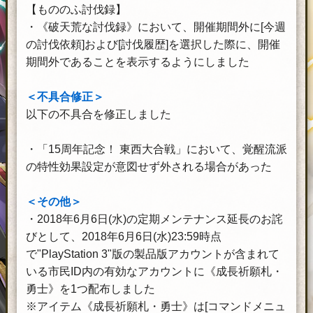
【もののふ討伐録】
・《破天荒な討伐録》において、開催期間外に[今週
の討伐依頼]および[討伐履歴]を選択した際に、開催
期間外であることを表示するようにしました
＜不具合修正＞
以下の不具合を修正しました
・「15周年記念！ 東西大合戦」において、覚醒流派
の特性効果設定が意図せず外される場合があった
＜その他＞
・2018年6月6日(水)の定期メンテナンス延長のお詫
びとして、2018年6月6日(水)23:59時点
で"PlayStation 3"版の製品版アカウントが含まれて
いる市民ID内の有効なアカウントに《成長祈願札・
勇士》を1つ配布しました
※アイテム《成長祈願札・勇士》は[コマンドメニュ