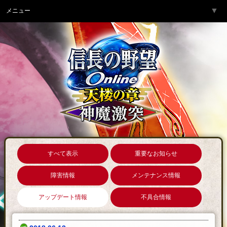
▼
メニュー
トップページ
▼
ゲーム紹介
▼
サービス
▼
開発チームより
▼
サポート
▼
コミュニティ
▼
ネットカフェ
すべて表示
重要なお知らせ
障害情報
メンテナンス情報
アップデート情報
不具合情報