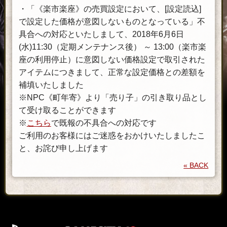
・「《楽市楽座》の売買設定において、[設定読込]
で設定した価格が意図しないものとなっている」不
具合への対応といたしまして、2018年6月6日
(水)11:30（定期メンテナンス後） ～ 13:00（楽市楽
座の利用停止）に意図しない価格設定で取引された
アイテムにつきまして、正常な設定価格との差額を
補填いたしました
※NPC《町年寄》より「売り子」の引き取り品とし
て受け取ることができます
※
こちら
で既報の不具合への対応です
ご利用のお客様にはご迷惑をおかけいたしましたこ
と、お詫び申し上げます
« BACK