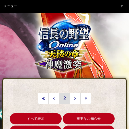
▼
メニュー
トップページ
▼
ゲーム紹介
▼
サービス
▼
開発チームより
▼
サポート
▼
コミュニティ
▼
ネットカフェ
2
すべて表示
重要なお知らせ