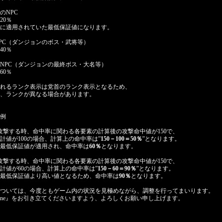
NPC
0％
に適用されていた最低保証値になります。
C（ダンジョンのボス・武将等）
0％
PC（ダンジョンの最終ボス・大名等）
0％
れるランク表示は党首のランク表示となるため、
、ランクが異なる場合があります。
算例
攻撃する時、命中率に関わる各要素の計算後の攻撃命中値が150で、
が100の場合、計算上の命中率は”
150－100＝50％
”となります。
低保証値が適用され、命中率は
60％
となります。
攻撃する時、命中率に関わる各要素の計算後の攻撃命中値が150で、
が60の場合、計算上の命中率は”
150－60＝90％
”となります。
低保証値より高い値となるため、命中率は
90％
となります。
ついては、今度ともゲーム内の状況を見極めながら、調整を行ってまいります。
line』をお引き立てくださいますよう、よろしくお願い申し上げます。