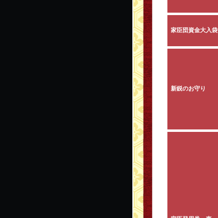
家臣団資金大入袋
新鋭のお守り