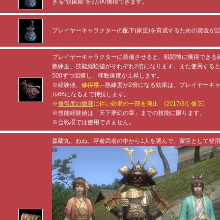
きる“領国銀”を2,000獲得できます。
プレイヤーキャラクターの配下(家臣)を育成するための資金が
プレイヤーキャラクターに装備させると、戦闘後に獲得できる
熟練度、技能経験値がそれぞれ2倍になります。また使用する
500ずつ回復し、移動速度が上昇します。
※経験値、
修得度、
熟練度が2倍になる効果は、プレイヤーキ
ル66になるまで持続します。
※
修得度の撤廃
に伴い効果の一部を廃止 (2017/3/1 修正)
※技能経験値は「天下夢幻の章」までの技能に限ります。
※合戦場では使用できません。
森蘭丸、ねね、浮遊武者の中から1人を選んで、家臣として登