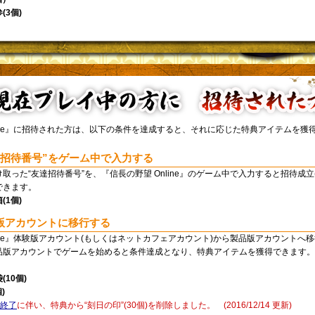
3個)
line』に招待された方は、以下の条件を達成すると、それに応じた特典アイテムを獲
達招待番号”をゲーム中で入力する
取った“友達招待番号”を、『信長の野望 Online』のゲーム中で入力すると招待成立
できます。
1個)
版アカウントに移行する
line』体験版アカウント(もしくはネットカフェアカウント)から製品版アカウントへ
品版アカウントでゲームを始めると条件達成となり、特典アイテムを獲得できます。
10個)
)
布終了
に伴い、特典から“刻日の印”(30個)を削除しました。 (2016/12/14 更新)