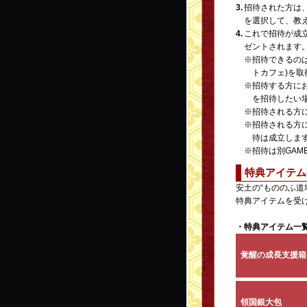
3.
招待された方は、
を選択して、教
4.
これで招待が成
ゼントされます
※
招待できるのは
トカフェ)を
※
招待する方にお
を招待したい
※
招待される方に
※
招待される方に
待は成立しま
※
招待は別GAM
特典アイテム
安土の“もののふ道
特典アイテムを受
・特典アイテム一
覚醒の成長支援箱
領国銀大包