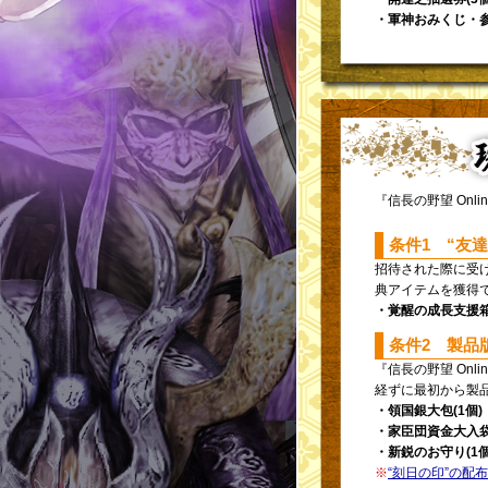
・軍神おみくじ・参(
『信長の野望 On
条件1 “友
招待された際に受け
典アイテムを獲得
・覚醒の成長支援箱(
条件2 製品
『信長の野望 On
経ずに最初から製
・領国銀大包(1個)
・家臣団資金大入袋(
・新鋭のお守り(1個
※
“刻日の印”の配