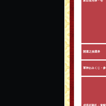
家臣登用券・壱
開運之抽選券
軍神おみくじ・参
成長祈願札・覚醒