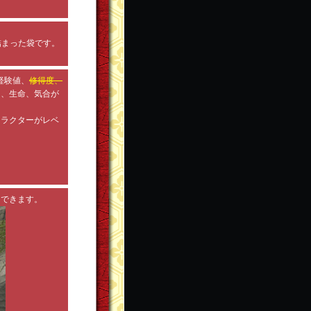
詰まった袋です。
経験値、
修得度、
と、生命、気合が
ャラクターがレベ
用できます。