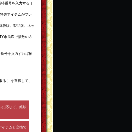
招待番号を入力する ］
特典アイテムがプレ
ト(体験版、製品版、ネッ
TY市民IDで複数の方
。
待番号を入力すれば招
取る ］を選択して、
ルに応じて、経験
アイテムと交換で