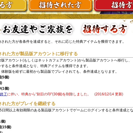
待された方が各条件を達成すると、それに応じた特典アイテムを獲得できます。
された方が製品版アカウントに移行する
験版アカウント(もしくはネットカフェアカウント)から製品版アカウントへ移行し、
グインすると条件達成となり、特典アイテムを獲得できます。
、体験版を経ずに最初から製品版でプレイされても、条件達成となります。
5個)
)
1個)
布終了
に伴い、特典から“刻日の印”(30個)を削除しました。 (2016/12/14 更新)
された方がプレイを継続する
75日間以上有効期限のある製品版アカウントでゲームにログインすると条件達成と
個)
15個)
個）