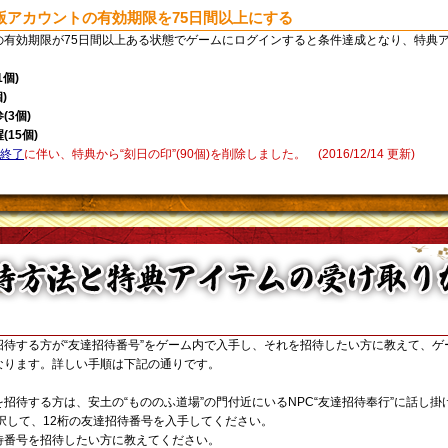
版アカウントの有効期限を75日間以上にする
の有効期限が75日間以上ある状態でゲームにログインすると条件達成となり、特典
個)
)
3個)
15個)
布終了
に伴い、特典から“刻日の印”(90個)を削除しました。 (2016/12/14 更新)
招待する方が“友達招待番号”をゲーム内で入手し、それを招待したい方に教えて、ゲ
なります。詳しい手順は下記の通りです。
招待する方は、安土の“もののふ道場”の門付近にいるNPC“友達招待奉行”に話し掛
択して、12桁の友達招待番号を入手してください。
待番号を招待したい方に教えてください。