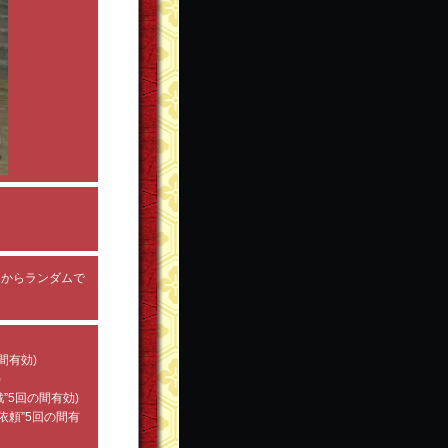
。
中からランダムで
間有効)
)
”5回の間有効)
依頼”5回の間有