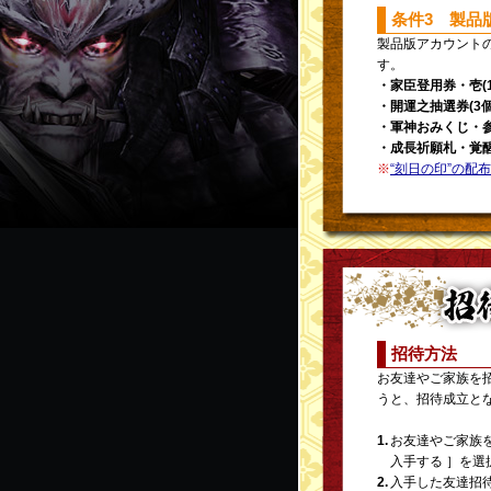
条件3 製品
製品版アカウント
す。
・家臣登用券・壱(1
・開運之抽選券(3個
・軍神おみくじ・参(
・成長祈願札・覚醒(
※
“刻日の印”の配
招待方法
お友達やご家族を
うと、招待成立と
1.
お友達やご家族を
入手する ］を選
2.
入手した友達招