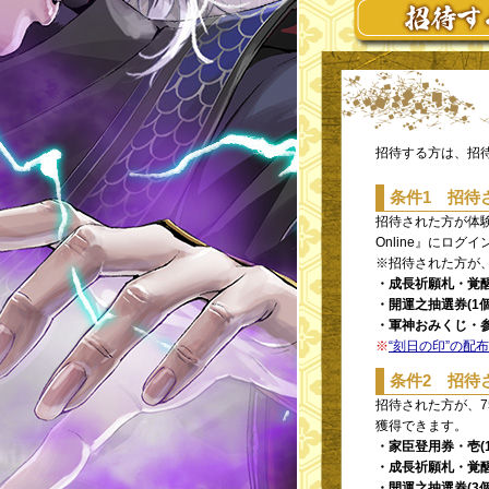
招待する方は、招
条件1 招待
招待された方が体
Online』にロ
※招待された方が
・成長祈願札・覚醒(
・開運之抽選券(1個
・軍神おみくじ・参(
※
“刻日の印”の配
条件2 招待
招待された方が、
獲得できます。
・家臣登用券・壱(1
・成長祈願札・覚醒(
・開運之抽選券(3