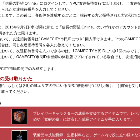
『信長の野望 Online』にログインして、NPC“友達招待奉行”に話し掛け、［ 友達
えられた友達招待番号を入力してください。
立します。この後は、各条件を達成するごとに、招待する方と招待された方の双方に
。
、2015年9月9日(水)以降に新たに『信長の野望 Online』のいずれかのアカウン
取得された方に限ります。
いて、友達招待番号は1GAMECITY市民IDにつき1回入手できます。1つのGAMECI
場合は、同じ友達招待番号を各人に教えてください。
おいて、友達招待番号を入力できるのは、1GAMECITY市民IDにつき1回のみです
おいて、GAMECITY市民ID未登録の体験版でプレイされている場合でも、友達招
す。
ECITY市民ID間でのみ成立します。
の受け取りかた
場”、もしくは各町の城エリアの中にいるNPC“贈物奉行”に話し掛け、［ 贈物を受け
け取ってください。
覧
プレイヤーキャラクターの成長を支援するアイテムです。レベ
値や「覚醒の章」に対応した成長アイテムが手に入ります。
装備品や技能目録、生産材料など、ゲーム内で役に立つ様々な