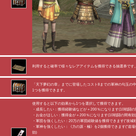
利用すると確率で様々なレアアイテムを獲得できる抽選券です
「天下夢幻の章」までに登場したコスト8までの軍神の勾玉の
1つを獲得できます。
使用すると以下の効果から1つを選択して獲得できます。
・成長したい：獲得経験値などが＋200％になります(10戦闘の
・お金がほしい：獲得金が＋200％になります(10戦闘の間有効
・軍団を強くしたい：20万の軍団経験値を獲得できます(“攻城戦
・軍神を強くしたい：《力の源・極》を2個獲得できます(“道場
効)