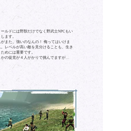
ィールドには野獣だけでなく野武士NPCもい
りします。
れがまた、強いのなんの！ 侮ってはいけま
ん。レベルが高い敵を見分けることも、生き
くためには重要です。
こかの徒党が４人がかりで挑んでますが…