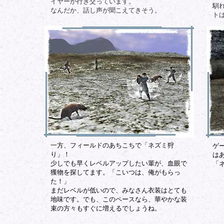
イヤーが行き交っています。
馴
なんだか、話し声が聞こえてきそう。
ト
一方、フィールドのあちこちで「ネズミ狩
ゲ
り」！
は
少しでも早くレベルアップしたい輩が、血眼で
「
獲物を探してます。「こいつは、俺がもらっ
た！」
まだレベルが低いので、みなさん衣装はとても
地味です。でも、このペースなら、華やかな装
束の方々もすぐに増えるでしょうね。