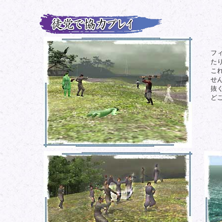
フ
た
こ
せ
抜
ど