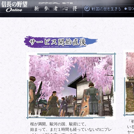
「
桜が満開。駿河の国、駿府にて。
い
始まって、まだ１時間も経っていないのにプレ
ヤ