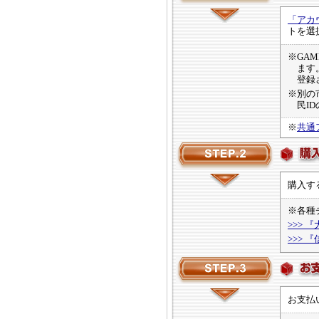
「アカ
トを選
※GA
ます
登録
※別の
民I
※
共通
購入す
※各種
>>> 
>>> 
お支払