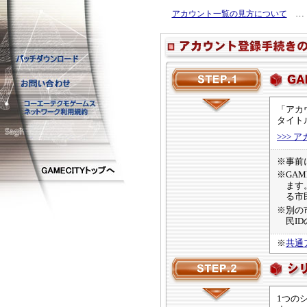
アカウント一覧の見方について
…
「アカ
タイト
>>>
※事前
※GA
ます
る市
※別の
民I
※
共通
1つの