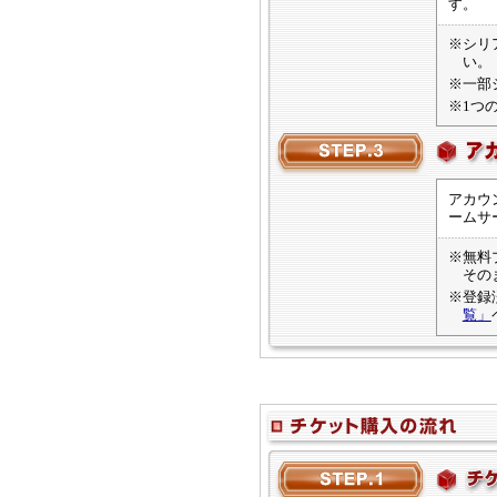
す。
※シリ
い。
※一部
※1つ
アカウ
ームサ
※無料
その
※登録
覧」