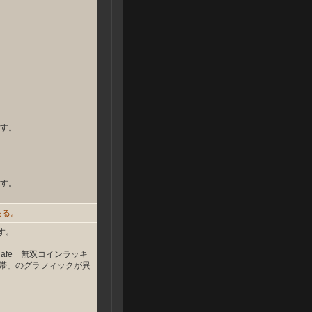
す。
す。
ある。
す。
afe 無双コインラッキ
蝶帯」のグラフィックが異