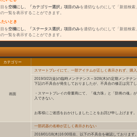
項目を
空欄にし、「カテゴリー選択」項目のみ
を適切なものにして「新規検索
」の一覧を表示することができます。
したいとき
項目を
空欄にし、「ステータス選択」項目のみ
を適切なものにして「新規検索
」の一覧を表示することができます。
カテゴリー
スマートプレイにて、一部アイテムが正しく表示されず、購入
2019/3/22(金)の臨時メンテナンス～3/28(木)の定期メンテナ
下記の不具合が発生しておりましたが、不具合の修正は完了し
・スマートプレイの骨董商にて、「魂力珠」と「防将の魂」が
画面
入できない。
お客様にご迷惑をおかけしましたことをお詫び申し上げます。
一部武器の名称が正しく表示されない
2018/01/18(木)16:00現在、以下の不具合を確認しております