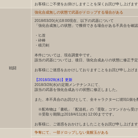
お客様にご不便をお掛けしますことを深くお詫び申し上げます
強化合成無しの状態で武器がドロップする場合がある
2018/03/20(火)18:00現在、以下の武器について
「強化合成無しの状態」で獲得できる場合がある不具合を確認
・匕首
・砕棒
・積刃剣
本件については、現在調査中です。
該当の武器については、後日、強化合成ありの状態に修正予定
戦闘
お客様にご迷惑をおかけしておりますことをお詫び申し上げま
【2018/3/28(水)】更新
2018/3/28(水)の定期メンテナンスにて、
該当の武器を強化合成ありの状態に修正しました。
また、本不具合のお詫びとして、全キャラクターに琥珀1個を
※配布物は「書机」「配送机」の「受取」コマンドから受け
※受取り期限は2018/4/11(水) 12:00までです。
お客様に、ご迷惑をおかけしましたことをお詫び申し上げます
争奪にて、一部ドロップしない覚醒玉がある