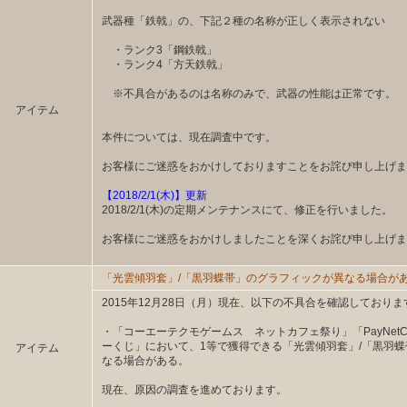
武器種「鉄戟」の、下記２種の名称が正しく表示されない
・ランク3「鋼鉄戟」
・ランク4「方天鉄戟」
※不具合があるのは名称のみで、武器の性能は正常です。
アイテム
本件については、現在調査中です。
お客様にご迷惑をおかけしておりますことをお詫び申し上げま
【2018/2/1(木)】更新
2018/2/1(木)の定期メンテナンスにて、修正を行いました。
お客様にご迷惑をおかけしましたことを深くお詫び申し上げま
「光雲傾羽套」/「黒羽蝶帯」のグラフィックが異なる場合が
2015年12月28日（月）現在、以下の不具合を確認しておりま
・「コーエーテクモゲームス ネットカフェ祭り」「PayNetC
ーくじ」において、1等で獲得できる「光雲傾羽套」/「黒羽
アイテム
なる場合がある。
現在、原因の調査を進めております。