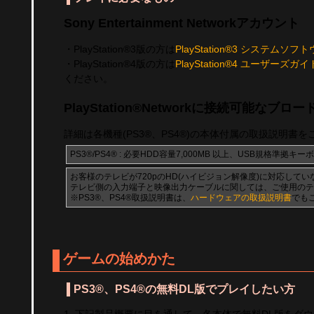
Sony Entertainment Networkアカウント
・PlayStation®3版の方は
PlayStation®3 システム
・PlayStation®4版の方は
PlayStation®4 ユーザーズガイ
ください。
PlayStation®Networkに接続可能な
詳細は各機種(PS3®、PS4®)の本体付属の取扱説明書
PS3®/PS4® : 必要HDD容量7,000MB 以上、USB規格準拠キ
お客様のテレビが720pのHD(ハイビジョン解像度)に対応してい
テレビ側の入力端子と映像出力ケーブルに関しては、ご使用のテレ
※PS3®、PS4®取扱説明書は、
ハードウェアの取扱説明書
でも
ゲームの始めかた
PS3®、PS4®の無料DL版でプレイしたい方