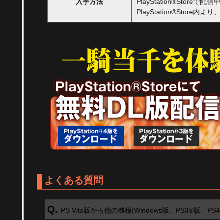
入手方法
PlayStation®Storeで配信
PlayStation®Sto
よくある質問
Q.
PS Vita版から他の機種(Windows版、PS3®版、