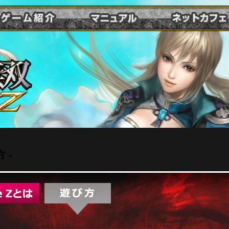
ゲ
オ
ネ
ー
ン
ッ
ム
ラ
ト
紹
イ
カ
介
ン
フ
マ
ェ
ニ
ュ
ア
ル
 -