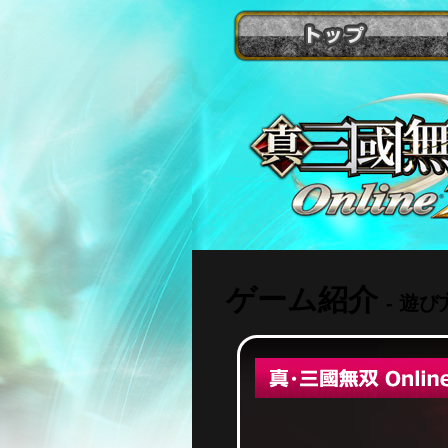
ト
ッ
プ
『真・
三
國
無
双
Online』
ゲーム紹介
- 遊び方