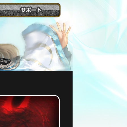
サ
ポ
ー
ト