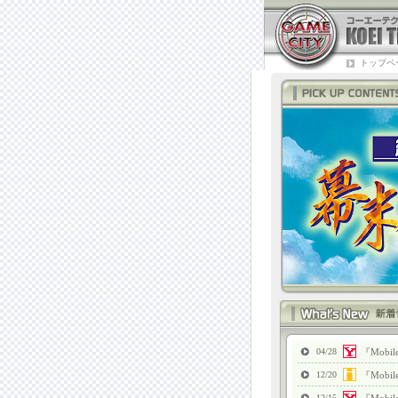
トップペ
04/28
『Mob
12/20
『Mob
12/15