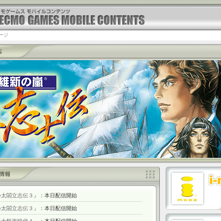
ージ
ile太閤立志伝３』
：本日配信開始
ile太閤立志伝３』
：本日配信開始