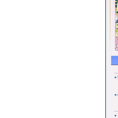
●
ネ
●
「
●