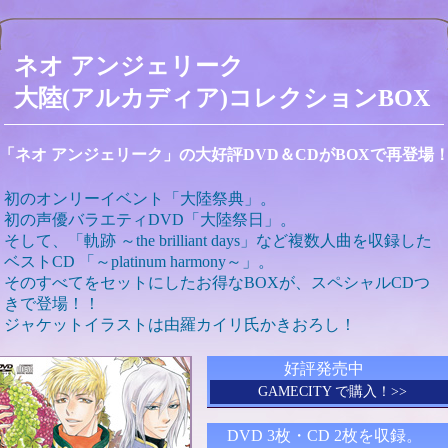
ネオ アンジェリーク
大陸(アルカディア)コレクションBOX
「ネオ アンジェリーク」の大好評DVD＆CDがBOXで再登場
初のオンリーイベント「大陸祭典」。
初の声優バラエティDVD「大陸祭日」。
そして、「軌跡 ～the brilliant days」など複数人曲を収録した
ベストCD 「～platinum harmony～」。
そのすべてをセットにしたお得なBOXが、スペシャルCDつ
きで登場！！
ジャケットイラストは由羅カイリ氏かきおろし！
好評発売中
GAMECITY で購入！>>
DVD 3枚・CD 2枚を収録。