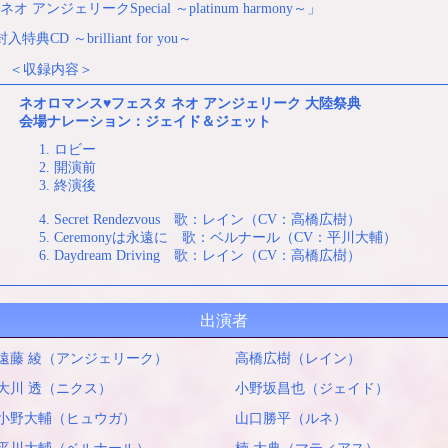
オ アンジェリークSpecial ～platinum harmony～」
封入特典CD ～brilliant for you～
＜収録内容＞
ネオロマンス♥フェスタ ネオ アンジェリーク 大陸祭典
会場ナレーション：ジェイド＆ジェット
ロビー
開演前
終演後
Secret Rendezvous 歌：レイン（CV：高橋広樹）
Ceremonyは永遠に 歌：ベルナール（CV：平川大輔）
Daydream Driving 歌：レイン（CV：高橋広樹）
出演者
遠藤 綾（アンジェリーク）
高橋広樹（レイン）
大川 透（ニクス）
小野坂昌也（ジェイド）
小野大輔（ヒュウガ）
山口勝平（ルネ）