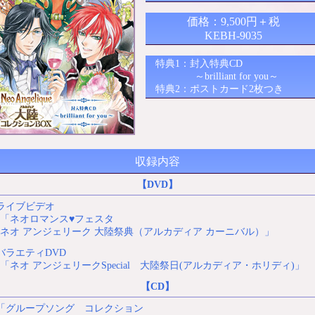
価格：9,500円＋税
KEBH-9035
特典1：封入特典CD
～brilliant for you～
特典2：ポストカード2枚つき
収録内容
【DVD】
ライブビデオ
「ネオロマンス♥フェスタ
オ アンジェリーク 大陸祭典（アルカディア カーニバル）」
バラエティDVD
ネオ アンジェリークSpecial 大陸祭日(アルカディア・ホリディ)」
【CD】
「グループソング コレクション