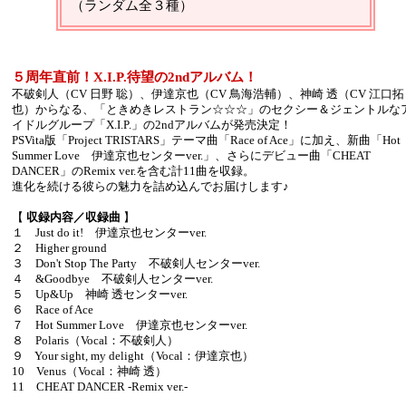
（ランダム全３種）
５周年直前！X.I.P.待望の2ndアルバム！
不破剣人（CV 日野 聡）、伊達京也（CV 鳥海浩輔）、神崎 透（CV 江口拓
也）からなる、「ときめきレストラン☆☆☆」のセクシー＆ジェントルな
イドルグループ「X.I.P.」の2ndアルバムが発売決定！
PSVita版「Project TRISTARS」テーマ曲「Race of Ace」に加え、新曲「Hot
Summer Love 伊達京也センターver.」、さらにデビュー曲「CHEAT
DANCER」のRemix ver.を含む計11曲を収録。
進化を続ける彼らの魅力を詰め込んでお届けします♪
【
収録内容／収録曲
】
１ Just do it! 伊達京也センターver.
２ Higher ground
３ Don't Stop The Party 不破剣人センターver.
４ &Goodbye 不破剣人センターver.
５ Up&Up 神崎 透センターver.
６ Race of Ace
７ Hot Summer Love 伊達京也センターver.
８ Polaris（Vocal：不破剣人）
９ Your sight, my delight（Vocal：伊達京也）
10 Venus（Vocal：神崎 透）
11 CHEAT DANCER -Remix ver.-