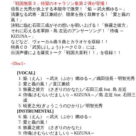
「戦国無双３」待望のキャラソン集第２弾が登場！
信長と光秀が炎上する本能寺で激突！「焔 ～武火燃ゆる～」
清廉なる武将・直江兼続が、聴衆を熱く鼓舞する！「愛と義の
嵐！」
決戦に臨む石田三成がその想いを唄い上げる！「狭霧之彼方」
それに応える名軍師・島 左近のアンサーソング！「侍魂 ～
KIZUNA～」
などなど、ヴォーカル曲５曲とカラオケを収録！！
特典ＣＤ「武笑(ぶしょう)トークＣＤ」には、
出演声優による爆笑トーク「戦国大喜利！！」を収録！！
<Disc1>
[VOCAL]
焔（えん） ～武火（ぶか）燃ゆる～／織田信長・明智光秀
愛と義の嵐！／直江兼続
狭霧之彼方 (さぎりのかなた)／石田三成 feat. 島 左近
侍魂(さむらいだましい) ～KIZUNA～／島 左近 feat. 石田三
成
暁更之光(ぎょうこうのひかり)／明智光秀
[INSTRUMENTAL]
焔（えん） ～武火（ぶか）燃ゆる～
愛と義の嵐！
狭霧之彼方 (さぎりのかなた)
侍魂(さむらいだましい) ～KIZUNA～