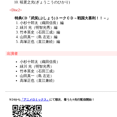
暁更之光(ぎょうこうのひかり)
<Disc2>
特典CD「武笑(ぶしょう)トークＣＤ－戦国大喜利！！－」
小杉十郎太（織田信長）編
緑川 光（明智光秀）編
竹本英史（石田三成）編
山田真一（島 左近）編
高塚正也（直江兼続）編
出演者
小杉十郎太（織田信長）
緑川 光（明智光秀）
竹本英史（石田三成）
山田真一（島 左近）
高塚正也（直江兼続）
9/24から
「アニメロミックス」
にて順次、着うた®先行配信開始！