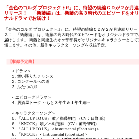
「金色のコルダ プロジェクトff」に、待望の続編ＣＤが２か月連
リリース！ 「衛藤編」は、衛藤の高３時代のエピソードをオリ
ナルドラマでお届け！
「金色のコルダ プロジェクトff」 に、待望の続編ＣＤが２か月連続リリー
ス！ 「衛藤編」 は、衛藤の高３時代のエピソードをオリジナルドラマで
届けします。 衛藤と同級生のオケ部部長がオリジナルキャラクターとして
場します。その他、新作キャラクターソングを収録予定。
【収録予定曲】
＜ドラマ＞
１. 舞い降りたチャンス
２. コンクールへの道
３. ふたつの扉
＜エピローグドラマ＞
４. 居酒屋トーク ～もと３年生＆１年生編～
＜キャラクターソング＞
５. 「ALL UP TO US」 歌／衛藤桐也 （CV：日野 聡）
６. 「KNOCK」 歌／不動翔麻 （CV：前野智昭）
７. 「ALL UP TO US」＜Instrumental (Short size)＞
８. 「KNOCK」＜Instrumental (Short size)＞