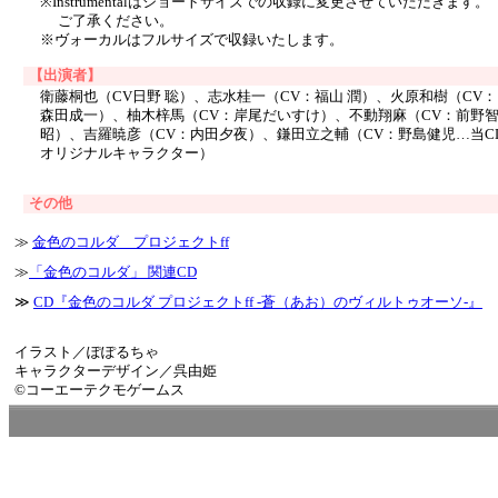
※Instrumentalはショートサイズでの収録に変更させていただきます。
ご了承ください。
※ヴォーカルはフルサイズで収録いたします。
【出演者】
衛藤桐也（CV日野 聡）、志水桂一（CV：福山 潤）、火原和樹（CV：
森田成一）、柚木梓馬（CV：岸尾だいすけ）、不動翔麻（CV：前野
昭）、吉羅暁彦（CV：内田夕夜）、鎌田立之輔（CV：野島健児…当C
オリジナルキャラクター）
その他
≫
金色のコルダ プロジェクトff
≫
「金色のコルダ」 関連CD
≫
CD『金色のコルダ プロジェクトff -蒼（あお）のヴィルトゥオーソ-』
イラスト／ぽぽるちゃ
キャラクターデザイン／呉由姫
©コーエーテクモゲームス