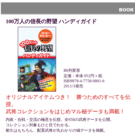
100万人の信長の野望 ハンディガイド
B6判変形
定価：本体 952円＋税
ISBN978-4-7758-0801-6
2011/3発売
オリジナルアイテムつき！ 勝つためのすべてを伝
授。
武将コレクションをはじめマル秘データも満載！
内政・合戦・交流の極意を伝授。全958の武将データを公開。
コレクション対象もひと目でわかる。
耐久はもちろん、配置武将が丸わかりの城データを掲載。