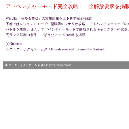
アドベンチャーモード完全攻略！ 全解放要素を掲載!
Wii U版「ゼルダ無双」の攻略情報を上下巻で完全掲載!!
下巻ではレジェンドモード中盤以降のシナリオ攻略、 アドベンチャーモードの
バトルを攻略。 また、アドベンチャーモードで解放されるキャラクターや武器
高ランク武器の条件、ごほうびマップの攻略も掲載！
(c)Nintendo
(c)コーエーテクモゲームス All riguts reserved. Licensed by Nintendo