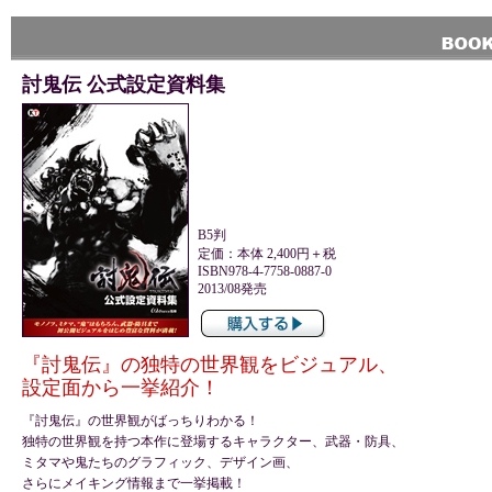
討鬼伝 公式設定資料集
B5判
定価：本体 2,400円＋税
ISBN978-4-7758-0887-0
2013/08発売
『討鬼伝』の独特の世界観をビジュアル、
設定面から一挙紹介！
『討鬼伝』の世界観がばっちりわかる！
独特の世界観を持つ本作に登場するキャラクター、武器・防具、
ミタマや鬼たちのグラフィック、デザイン画、
さらにメイキング情報まで一挙掲載！