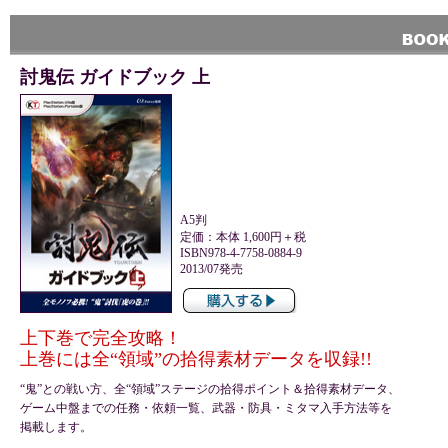
討鬼伝 ガイドブック 上
A5判
定価：本体 1,600円＋税
ISBN978-4-7758-0884-9
2013/07発売
上下巻で完全攻略！
上巻には全“領域”の拾得素材データを収録!!
“鬼”との戦い方、全“領域”ステージの拾得ポイント＆拾得素材データ、
ゲーム中盤までの任務・依頼一覧、武器・防具・ミタマ入手方法等を
掲載します。