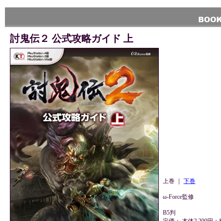
討鬼伝２ 公式攻略ガイド 上
上巻 ｜
下巻
ω-Force監修
B5判
定価： 本体2,200円＋