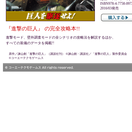
ISBN978-4-7758-097
2016/03発売
『進撃の巨人』 の完全攻略本!!
進撃モード、壁外調査モードの全シナリオの攻略法を解説するほか、
すべての装備のデータを掲載!!
原作／諫山創「進撃の巨人」（講談社刊） ©諫山創・講談社／「進撃の巨人」製作委員会
©コーエーテクモゲームス