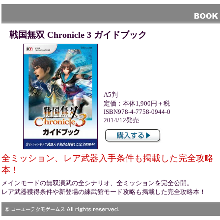
戦国無双 Chronicle 3 ガイドブック
A
5判
定価：本体1,900円＋税
ISBN978-4-7758-0944-0
2014/12発売
全ミッション、レア武器入手条件も掲載した完全攻略
本！
メインモードの無双演武の全シナリオ、全ミッションを完全公開。
レア武器獲得条件や新登場の練武館モード攻略も掲載した完全攻略本！